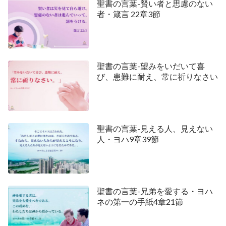
聖書の言葉-賢い者と思慮のない
者・箴言 22章3節
聖書の言葉-望みをいだいて喜
び、患難に耐え、常に祈りなさい
聖書の言葉-見える人、見えない
人・ヨハ9章39節
聖書の言葉-兄弟を愛する・ヨハ
ネの第一の手紙4章21節