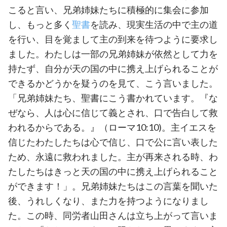
こると言い、兄弟姉妹たちに積極的に集会に参加
し、もっと多く
聖書
を読み、現実生活の中で主の道
を行い、目を覚まして主の到来を待つように要求し
ました。わたしは一部の兄弟姉妹が依然として力を
持たず、自分が天の国の中に携え上げられることが
できるかどうかを疑うのを見て、こう言いました。
「兄弟姉妹たち、聖書にこう書かれています。『な
ぜなら、人は心に信じて義とされ、口で告白して救
われるからである。』（ローマ10:10)。主イエスを
信じたわたしたちは心で信じ、口で公に言い表した
ため、永遠に救われました。主が再来される時、わ
たしたちはきっと天の国の中に携え上げられること
ができます！」。兄弟姉妹たちはこの言葉を聞いた
後、うれしくなり、また力を持つようになりまし
た。この時、同労者山田さんは立ち上がって言いま