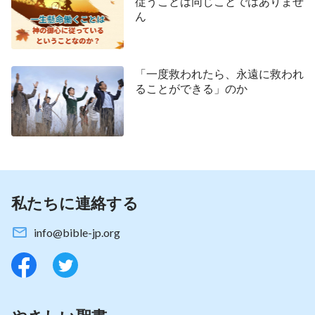
従うことは同じことではありませ
ん
同労者山田さんのこの言葉はわたしを悟らせまし
た。「そうですね。わたしたちは神を信じる上で主
の言葉を基準とすべきです。なぜわたしはいつもパ
「一度救われたら、永遠に救われ
ウロの言葉に言及するのですか」とわたしは考えて
ることができる」のか
いました。ここまで考えた時、わたしは心を落ち着
かせて、続けて山田兄弟の言葉を聞きました。
同労者山田さんは続けて言いました。「わたした
ちは主イエスが真理、道、命だと認めますが、でも
今パウロの言葉は主イエスの言葉と矛盾し、対立し
私たちに連絡する
ています。これは、パウロの言葉が混じり気のある
info@bible-jp.org
もの、人の意志によって出たものであって、真理で
はないことを証明します。わたしは
『わたしの天の
父の御心を行う者だけが入るのである』
という主イ
エスの言葉を信じます。これこそ、天の国に入るた