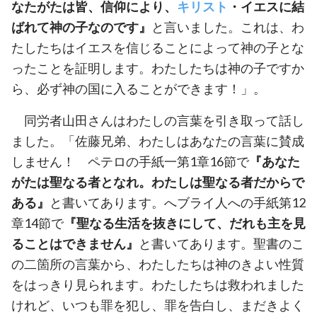
なたがたは皆、信仰により、
キリスト
・イエスに結
ばれて神の子なのです』
と言いました。これは、わ
たしたちはイエスを信じることによって神の子とな
ったことを証明します。わたしたちは神の子ですか
ら、必ず神の国に入ることができます！」。
同労者山田さんはわたしの言葉を引き取って話し
ました。「佐藤兄弟、わたしはあなたの言葉に賛成
しません！ ペテロの手紙一第1章16節で
『あなた
がたは聖なる者となれ。わたしは聖なる者だからで
ある』
と書いてあります。へブライ人への手紙第12
章14節で
『聖なる生活を抜きにして、だれも主を見
ることはできません』
と書いてあります。聖書のこ
の二箇所の言葉から、わたしたちは神のきよい性質
をはっきり見られます。わたしたちは救われました
けれど、いつも罪を犯し、罪を告白し、まだきよく