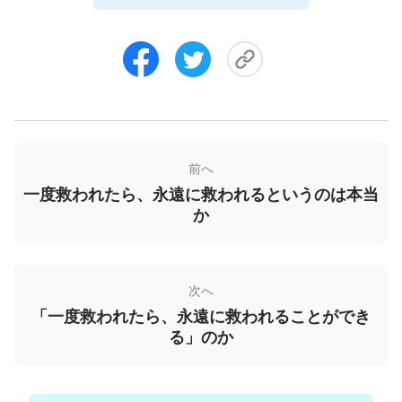
疑う余地のないことです！ わたしは佐藤兄弟の観
点に賛成します」。
同労者山田さんは断固として言いました。「兄弟
姉妹たち、聖書には、聖なる生活を抜きにして、だ
れも主を見ることはできないと書かれているし、主
イエスも天の父の御心を行う人だけが天の国に入る
前へ
ことができると言われました。これは、わたしたち
一度救われたら、永遠に救われるというのは本当
がきよくなってこそ神の国に入ることができること
か
を証明します。わたしたちは主の言葉を守らなけれ
ばなりません！」。
次へ
すると、わたしは大声で言いました。「同労者の
「一度救われたら、永遠に救われることができ
みなさん、救われるという問題については、パウロ
る」のか
はこう言いました。
『事実、あなたがたは、恵みに
より、信仰によって救われました。このことは、自