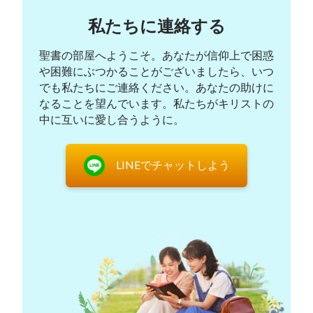
らの力によるのではなく、神の賜物です』
(エフェ
私たちに連絡する
2:8)。
『もしそれが恵みによるとすれば、行いには
よりません。もしそうでなければ、恵みはもはや恵
聖書の部屋へようこそ。あなたが信仰上で困惑
みではなくなります』
(ロマ11:6)。パウロの言葉は
や困難にぶつかることがございましたら、いつ
どんなにはっきりしているのだろう。主の救いは価
でも私たちにご連絡ください。あなたの助けに
なることを望んでいます。私たちがキリストの
なしにわたしたちに与えられました。彼は人の行い
中に互いに愛し合うように。
を問題にしません。もし彼が人の行いを問題にすれ
ば、それは主の恵みだと言えるでしょうか。今日、
わたしたちが主の恵みに頼れば、救われ、天の国に
LINEでチャットしよう
入ることができます！」。
佐々木兄弟は手を揚げて言いました。「佐藤兄弟
の言うとおりです！ パウロはまたテモテへの手紙
二でこう言いました。
『神がわたしたちを救い、聖
なる招きによって呼び出してくださったのは、わた
したちの行いによるのではなく、ご自身の計画と恵