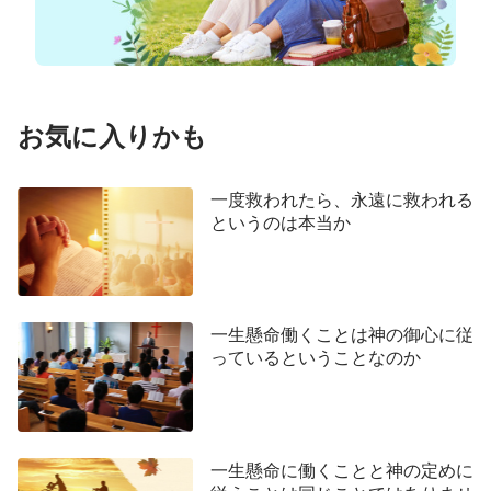
みによるのです。この恵みは、永遠の昔にキリス
ト･イエスにおいてわたしたちのために与えられ』
(二テサ1:9)。主イエスを信じるわたしたちは恵みに
頼れば、救われ、天の国に入ることができます。行
お気に入りかも
いによって救われることができる者はだれもいませ
ん！」。
一度救われたら、永遠に救われる
同労者山田さんは感情が少し高ぶって立ち上がっ
というのは本当か
て言いました。「兄弟姉妹たち、神を信じるわたし
たちが天の国に入ることができるかどうかを決める
のは主イエスですか、それともパウロですか。主イ
一生懸命働くことは神の御心に従
エスの言葉に権威がありますか、それともパウロの
っているということなのか
言葉に権威がありますか。わたしたちは主イエスが
真理、道、命であることを認めますか」。この言葉
を聞いた後、みんなは互いに顔を見合せて、「もち
ろん認めます！」と言いました。
一生懸命に働くことと神の定めに