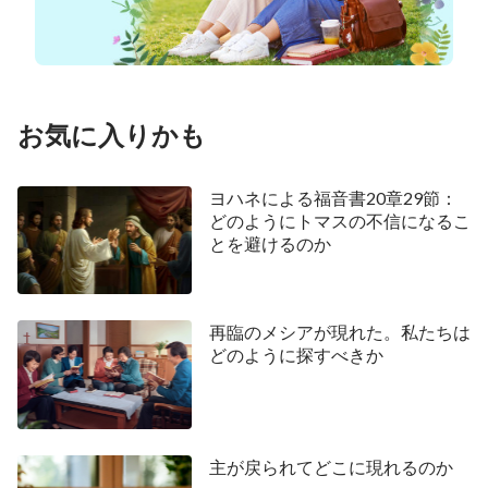
を見させ、わたしの声を聞かせ、わたしの業を見上
げさせなさい。これがわたしの心の全てである。こ
れがわたしの計画の結末であり、クライマックスで
あると同時に、わたしの経営の目的でもある。すべ
お気に入りかも
ての国々にわたしにひれ伏させ、すべての人にその
言葉でわたしを認めさせ、すべての人にわたしを信
ヨハネによる福音書20章29節：
頼させ、またすべての人がわたしに服従するように
どのようにトマスの不信になるこ
とを避けるのか
しなさい｡「七つの雷が轟く──神の国の福音が宇宙
の隅々まで広まることを預言」より
数千年もの間、人は救い主の到来に立ち会えるこ
再臨のメシアが現れた。私たちは
どのように探すべきか
とを熱望してきた。何千年もイエスを切望し、渇望
してきた人々のもとにイエスが白い雲に乗って直接
降りてくるのを見ることを望んできた。救い主が戻
って来て人々と再会すること、すなわち、救い主イ
主が戻られてどこに現れるのか
エスが何千年もの間離れていた人々のもとに戻って