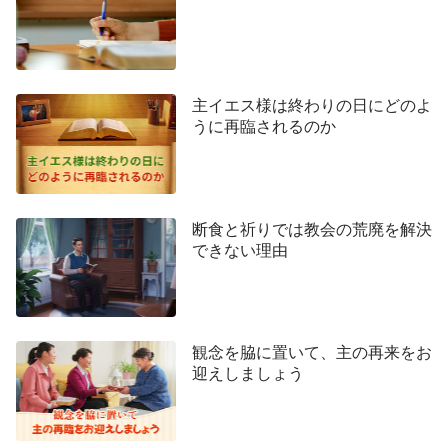
くることを望んできた。そしてイエスがユダヤ人の
間で行った贖罪の働きをもう一度実行すること、人
に対して憐れみ深く愛情にあふれていること、人の
主イエス様は終わりの日にどのよ
罪を赦し、人の罪を負い、人のすべての逸脱さえ引
うに再臨されるのか
き受け、人を罪から救うことを望んでいる。人々は
救い主イエスが以前と同じであること、つまり愛す
べき、心優しい、尊敬すべき救い主、人に対して決
して激怒せず、決して人を非難しない救い主である
断食と祈りでは教会の荒廃を解決
できない理由
ことを望んでいる。この救い主は人の罪のすべてを
赦し、引き受け、人のためにもう一度十字架上で死
にさえする。イエスが旅立って以来、彼に従った使
徒たちや、彼の名前のおかげで救われたすべての聖
観念を脇に置いて、主の再来をお
迎えしましょう
徒はイエスを切望し待っている。恵みの時代にイエ
ス・
キリスト
の恵みによって救われた人々はすべ
て、終わりの日の喜びに満ちたある日、救い主イエ