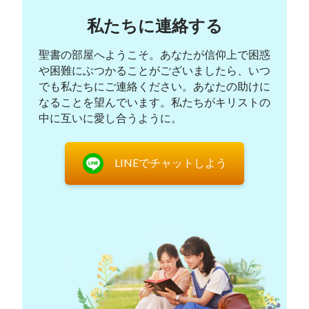
すべての人々を、わたしの声によってわたしの前へ
私たちに連絡する
連れて来る。その時から、わたしは正式に人類へ入
る、人々がわたしを礼拝するために。わたしから放
聖書の部屋へようこそ。あなたが信仰上で困惑
たれる栄光とわたしの口にある言葉によって、人々
や困難にぶつかることがございましたら、いつ
はみなわたしの前へ来るようになり、稲妻が東方か
でも私たちにご連絡ください。あなたの助けに
なることを望んでいます。私たちがキリストの
ら閃くこと、またわたしが東方の「オリーブ山」に
中に互いに愛し合うように。
降ったことも知るようになる。彼らはわたしがずっ
と前からすでに地上にいたことを知り、「ユダヤ人
LINEでチャットしよう
の息子」ではなく、東方の稲妻だと知るだろう。な
ぜならわたしはずっと前に復活し、人々の中から去
って、その後栄光と共に再び人々の中に現れたから
である。わたしは幾時代も前に崇拝された神であ
り、幾時代も前にイスラエル人によって見捨てられ
た「赤児」である。それだけでなく、わたしは今の
時代の栄光に満ちた全能神である。すべての者をわ
たしの玉座の前に来させ、わたしの栄光に満ちた顔