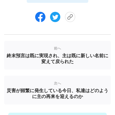
ろうか。カナンの地の豊かさを見上げようとしない
者がいるだろうか。「贖い主」が再び来るのを待ち
望まない者がいるだろうか。偉大なる全能者を敬慕
しない者がいるだろうか。わたしの声は全地の隅々
まで広められるであろう。わたしはわたしに選ばれ
た者に向かって、彼らにもっと話しかけたいと願
前へ
う。山々や川を震わせる強大な雷のように、わたし
終末預言は既に実現され、主は既に新しい名前に
は全宇宙と人類にむかってわたしの言葉を話しかけ
変えて戻られた
る。そしてわたしの口にある言葉は人の宝になり、
すべての人々はわたしの言葉を大切にする。稲妻が
東から西へひらめき渡る。わたしの言葉は、人が決
次へ
して手放したくないもの、そして測り難いものであ
災害が頻繁に発生している今日、私達はどのよう
るが、それ以上に彼らにさらなる喜びをもたらすも
に主の再来を迎えるのか
のである。生まれたての赤児のように、すべての
人々は喜びに満ち、わたしの到来を祝う。わたしは