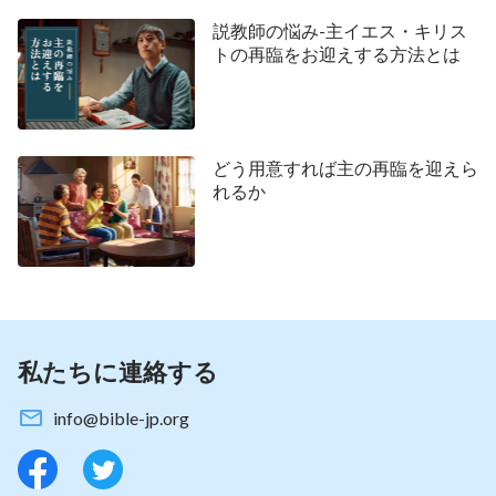
スが白い雲に乗って到着し、人々のもとに現れる日
説教師の悩み-主イエス・キリス
をずっと待ち焦がれている。もちろん、これは今日
トの再臨をお迎えする方法とは
救い主イエスの名前を受け入れるすべての人々が共
有する望みでもある。全世界のあらゆる場所で、救
い主イエスの救済について知っている人々はすべ
どう用意すれば主の再臨を迎えら
て、イエス・キリストが突然到来し、「わたしは旅
れるか
立った時とまったく同じようにやって来る」と地上
で言った言葉を実現させることを心底切望してい
る。磔刑と復活の後、イエスは白い雲に乗って天に
戻り、神の右に座したと人は信じている。イエスは
同様に再び白い雲に乗って（この雲はイエスが天に
戻るとき乗った雲を指している）何千年もの間イエ
私たちに連絡する
スを待ち焦がれている人々のもとに降りて来るであ
info@bible-jp.org
ろうこと、イエスはユダヤ人の姿をし、ユダヤ人の
衣服を身に着けているであろうことを人は心に描い