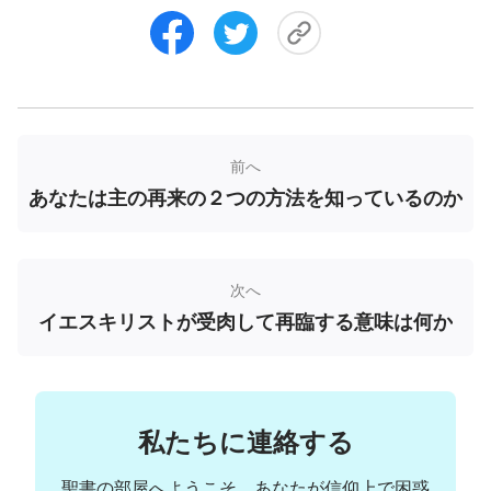
す。「ああ深いかな、神の知恵と知識との富は。そ
のさばきは窮めがたく、その道は測りがたい。『だ
れが、主の心を知っていたか。だれが、主の計画に
あずかったか』」（ローマによる
福音
書
11:33-
34
）。神の知恵は人間が計り知れるものではありま
前へ
せん。私たちは神の働きを自分たちの考え方に照ら
あなたは主の再来の２つの方法を知っているのか
して分析することもできません。さらに、神は決し
て将来なさる働きを私たち人間と予め話し合われる
ことはなく、なす必要のある働きを直接なさり、私
次へ
たちは神を神の働きから知り、そして神に従いま
イエスキリストが受肉して再臨する意味は何か
す。これと同様に、終わりの日の主の再臨に関して
も、私たちは主の現れを自分たち独自の観念の中で
定義するべきではありません。私たちはもっと探求
私たちに連絡する
して、もっと主に祈りを捧げるべきです。こうして
のみ、私たちは主の預言を完全に理解して主の来臨
聖書の部屋へようこそ。あなたが信仰上で困惑