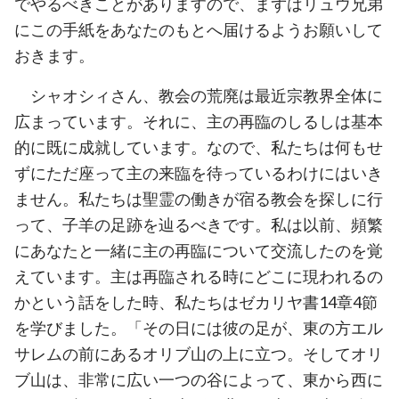
でやるべきことがありますので、まずはリュウ兄弟
にこの手紙をあなたのもとへ届けるようお願いして
おきます。
シャオシィさん、教会の荒廃は最近宗教界全体に
広まっています。それに、主の再臨のしるしは基本
的に既に成就しています。なので、私たちは何もせ
ずにただ座って主の来臨を待っているわけにはいき
ません。私たちは聖霊の働きが宿る教会を探しに行
って、子羊の足跡を辿るべきです。私は以前、頻繁
にあなたと一緒に主の再臨について交流したのを覚
えています。主は再臨される時にどこに現われるの
かという話をした時、私たちはゼカリヤ書
14
章
4
節
を学びました。「その日には彼の足が、東の方エル
サレムの前にあるオリブ山の上に立つ。そしてオリ
ブ山は、非常に広い一つの谷によって、東から西に