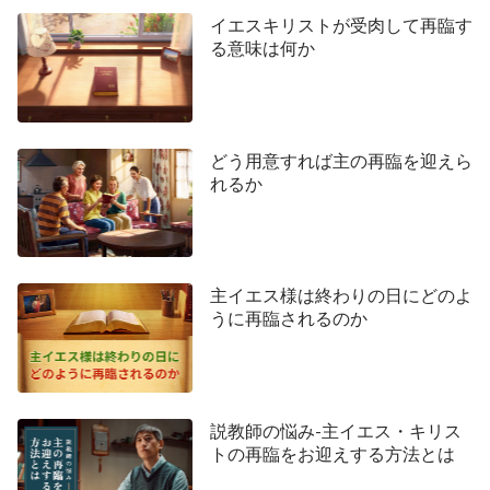
ょうど、いなずまが東から西にひらめき渡るよう
イエスキリストが受肉して再臨す
る意味は何か
に、人の子も現れるであろう。」これらの聖句に
「異邦人」、「東から人を起こした」や「いなずま
が東から」という言及があることから、主が働きを
しに戻られる場所は東にあり、異邦人のいる所であ
どう用意すれば主の再臨を迎えら
ることが分かります。そして中国はちょうど世界の
れるか
東に位置しています。無神論国家である中国は神を
礼拝したことが一度もなく、歴史を通してもクリス
チャンを迫害してきています。中国人はかつて幾つ
主イエス様は終わりの日にどのよ
かの
キリスト
教国から「異邦犬」と呼ばれていまし
うに再臨されるのか
た。中国は正に異邦国の典型的な例なのです。これ
らの聖句を学んだ後、私は聖書の中に神は終わりの
日に中国に現われて働きをなさると預言した記録が
説教師の悩み-主イエス・キリス
あることを知りました。私たちが思っていたことは
トの再臨をお迎えする方法とは
間違いであり、それは間違いなく私たちの観念と想