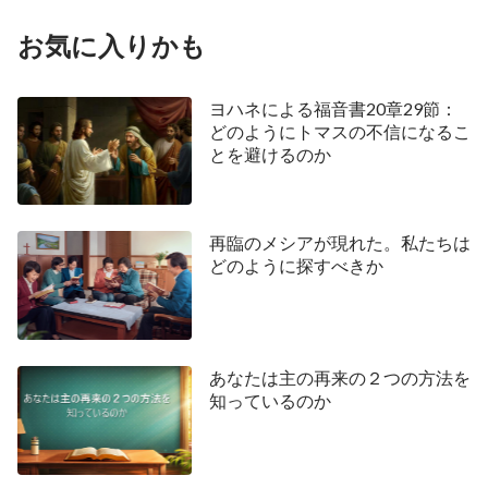
て、私は自分の観念を脇に置き始め、主のお導きを
お気に入りかも
求めて頻繁に主に祈りました。
私は主に祈りを聞いてくださったことを感謝しま
ヨハネによる福音書20章29節：
した。その後、私はある聖句を見つけました。マラ
どのようにトマスの不信になるこ
とを避けるのか
キ書
1
章
11
節です。「日の出る所から没する所ま
で、異邦人のうちにわが名はあがめられている……
と、万軍のヤーウェは言われる。」そして、イザヤ
再臨のメシアが現れた。私たちは
書にはこの記録があります。「だれが東から人を起
どのように探すべきか
したか。彼はその行く所で勝利をもって迎えられ、
もろもろの国を征服し、もろもろの王を足の下に踏
みつけ、そのつるぎをもって彼らをちりのように
あなたは主の再来の２つの方法を
し、その弓をもって吹き去られる、わらのようにす
知っているのか
る。彼はこれらの者を追ってその足のまだ踏んだこ
とのない道を、安らかに過ぎて行く」（イザヤ書
41:2-3
）。マタイによる福音書
24
章
27
節です。「ち