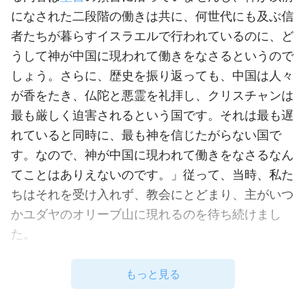
になされた二段階の働きは共に、何世代にも及ぶ信
者たちが暮らすイスラエルで行われているのに、ど
うして神が中国に現われて働きをなさるというので
しょう。さらに、歴史を振り返っても、中国は人々
が香をたき、仏陀と悪霊を礼拝し、クリスチャンは
最も厳しく迫害されるという国です。それは最も遅
れていると同時に、最も神を信じたがらない国で
す。なので、神が中国に現われて働きをなさるなん
てことはありえないのです。」従って、当時、私た
ちはそれを受け入れず、教会にとどまり、主がいつ
かユダヤのオリーブ山に現れるのを待ち続けまし
た。
私はここに来た後、ヂャオ兄弟と出会いました。
もっと見る
彼の言ったことは私の考えを変えました。彼はこう
交流してくれました。「聖書にはこう書かれていま