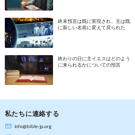
像から生まれていたのです。
この問題のより明確な理解を得ようと、私はヂャ
終末預言は既に実現され、主は既
オ兄弟と交流することを求めました。当時、ヂャオ
に新しい名前に変えて戻られた
兄弟は私と沢山交流して、私の心を明るくしてくれ
ました。私が最も感心したのは、彼が読んでくれた
2
つの節の御言葉です。これがそのコピーです。
終わりの日に主イエスはどのよう
「
神はイスラエルの民を導きユダヤに生まれた
に来られるかについての預言
が、また、異邦人の国にも生まれた。神の働きはみ
な、神が創造した人類全体のためではないのか。神
はイスラエルの民を百倍愛し、異邦人を千倍憎んで
いるのか。それはあなたがたの観念ではないのか。
……もしあなたがたが神はイスラエル人だけの神で
私たちに連絡する
あるといまだに言い張り、イスラエルのダビデ家が
神の誕生の起源であり、イスラエル以外の民族には
info@bible-jp.org
どれも神を『生む』資格がないどころか、異邦人の