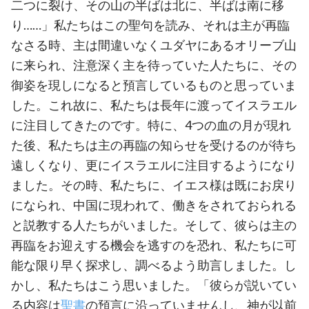
二つに裂け、その山の半ばは北に、半ばは南に移
り……」私たちはこの聖句を読み、それは主が再臨
なさる時、主は間違いなくユダヤにあるオリーブ山
に来られ、注意深く主を待っていた人たちに、その
御姿を現しになると預言しているものと思っていま
した。これ故に、私たちは長年に渡ってイスラエル
に注目してきたのです。特に、
4
つの血の月が現れ
た後、私たちは主の再臨の知らせを受けるのが待ち
遠しくなり、更にイスラエルに注目するようになり
ました。その時、私たちに、イエス様は既にお戻り
になられ、中国に現われて、働きをされておられる
と説教する人たちがいました。そして、彼らは主の
再臨をお迎えする機会を逃すのを恐れ、私たちに可
能な限り早く探求し、調べるよう助言しました。し
かし、私たちはこう思いました。「彼らが説いてい
る内容は
聖書
の預言に沿っていませんし、神が以前