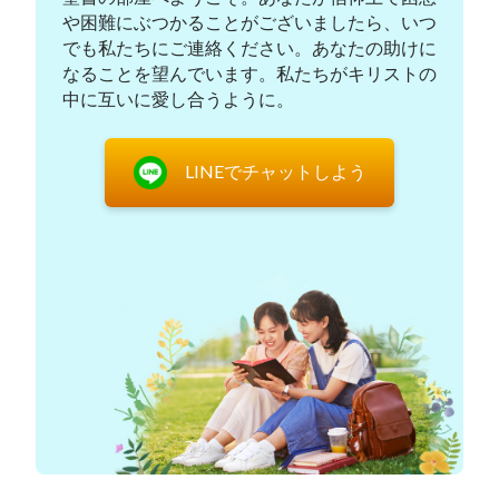
をお迎えすることができるのです。」
や困難にぶつかることがございましたら、いつ
でも私たちにご連絡ください。あなたの助けに
ヂャオ兄弟の言葉を聞いていると、私は過去のパ
なることを望んでいます。私たちがキリストの
リサイ人が頭に浮かびました。イエス様がメシアと
中に互いに愛し合うように。
は呼ばれておらず、王宮のお生まれでもないと知っ
た彼らは、預言の文字とそれぞれの観念および想像
LINEでチャットしよう
に従ってイエス様に反対し、イエス様を非難しまし
た。最終的に、彼らは主を十字架に釘付けにし、そ
れが神の性質を怒らせる結果となって、彼らは神の
怒りの下で滅びていったのです。終わりの日におい
て、主の再臨の預言に関する自分たちの観念と想像
に固持していたのでは、私たちも無意識のうちに主
に抵抗したパリサイ人の道を歩むことになるでしょ
う。それは危険なことです。私はこの時初めて、こ
のように待ち続けていたのでは決して主をお迎えで
きるようにはならないと気が付きました。こうし