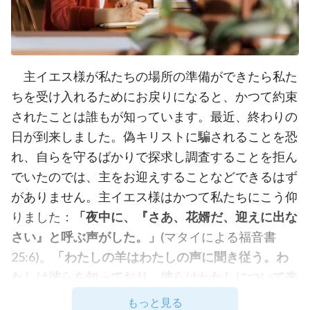
主イエス様が私たちの場所の準備ができたら私た
ちを受け入れるためにお戻りになると、かつて約束
されたことは誰もが知っています。最近、終わりの
日が到来しました。偽キリストに騙されることを恐
れ、自らを守るばかりで探求し調査することを拒ん
でいたのでは、主をお迎えすることなどできるはず
がありません。主イエス様はかつて私たちにこう仰
りました：
「夜中に、『さあ、花婿だ、迎えに出な
さい』と呼ぶ声がした。」
(マタイによる福音書
25:6)。
「わたしの羊はわたしの声に聞き従う。わ
たしは彼らを知っており、彼らはわたしについて来
る。」
(ヨハネによる福音書10:27)。ヨハネの黙示録
もっと見る