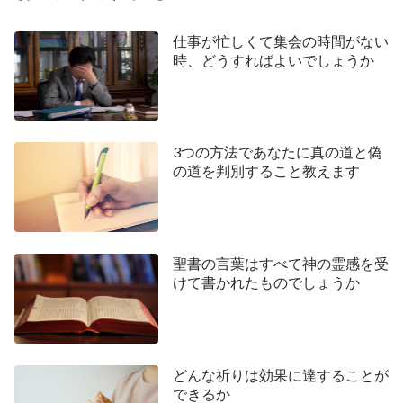
てくださっておられます。主イエス様はこう仰りま
した：
「にせキリストたちや、にせ預言者たちが起
仕事が忙しくて集会の時間がない
時、どうすればよいでしょうか
って、大いなるしるしと奇跡とを行い、できれば、
選民をも惑わそうとするであろう。」
(マタイによ
る福音書24:24)。主イエス様の御言葉から、偽キリ
ストと偽預言者は主として大きなしるしと不思議な
3つの方法であなたに真の道と偽
業を表して神の選ばれし人々を欺き、それは彼らが
の道を判別すること教えます
主として発現させることであることが分かります。
この点について、私たちは偽キリストが人間を騙す
ためにしるしと不思議な業を見せるのは、彼らは何
聖書の言葉はすべて神の霊感を受
の真理も持っていないからであることを理解してお
けて書かれたものでしょうか
く必要があります。彼らは本性的かつ本質的に極め
て邪悪な霊なのです。そして、彼らは人間を救い清
める働きも、私たちに歩むべき道を示すことも、私
どんな祈りは効果に達することが
たちにいのちを備えることも全くできないので、人
できるか