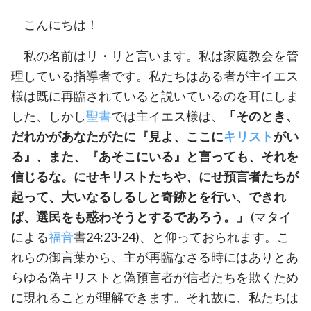
こんにちは！
私の名前はリ・リと言います。私は家庭教会を管
理している指導者です。私たちはある者が主イエス
様は既に再臨されていると説いているのを耳にしま
した、しかし
聖書
では主イエス様は、
「そのとき、
だれかがあなたがたに『見よ、ここに
キリスト
がい
る』、また、『あそこにいる』と言っても、それを
信じるな。にせキリストたちや、にせ預言者たちが
起って、大いなるしるしと奇跡とを行い、できれ
ば、選民をも惑わそうとするであろう。」
(マタイ
による
福音
書24:23-24)、と仰っておられます。こ
れらの御言葉から、主が再臨なさる時にはありとあ
らゆる偽キリストと偽預言者が信者たちを欺くため
に現れることが理解できます。それ故に、私たちは