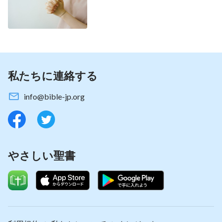
間を騙すためにはしるしと不思議な業を見せること
に頼るしかないのです。彼らは真理を持っていた
ら、人間を騙すためにしるしと不思議な業を使うこ
とは絶対にないでしょう。従って、偽キリストと偽
預言者がしるしと不思議な業を見せるということ
は、彼らが策に尽きていることを明示しているので
私たちに連絡する
す。私たちはこの点を見抜く必要があります。これ
info@bible-jp.org
ができないと、私たちはより簡単に騙されてしまい
ます。
私はある霊的書籍の中で次の2節の御言葉を目に
しました：
「この時代に、しるしや不思議を起こせ
やさしい聖書
る人が現れ、悪魔を追い払い、癒やし、多くの奇跡
を起こし、またその人がイエスの再来であると主張
したなら、それは悪霊が偽ってイエスのまねをして
いるのである。これを覚えておきなさい。神は同じ