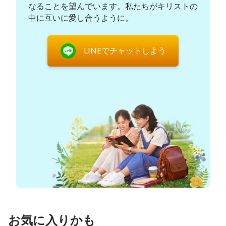
うことはしていません。これは何が問題なのでしょ
なることを望んでいます。私たちがキリストの
中に互いに愛し合うように。
う？これは喉を詰まらせることを恐れて食事をせ
ず、得ることよりも多くを失うことになるという振
る舞いではないでしょうか？実際、私たち人間は偽
LINEでチャットしよう
キリストや偽預言者から自らをどれだけ守ろうとし
ても、主の再臨をお迎えして神の御座の前に引き上
げていただくことができなければ、愚かな乙女とな
り、神に排除され、見捨てられてしまうでしょう。
そうしたら、私たちの神への信仰は完全な失敗に帰
してしまわないでしょうか？
主の再臨をお迎えして、偽キリストと偽預言者か
ら騙されることを避けたいのであれば、私たちは偽
キリストがどのように人間を騙すのかを明確に理解
しておく必要があります。実は、主イエス様は既に
お気に入りかも
私たちに偽キリストと偽預言者の行いについて話し