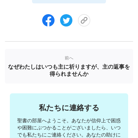
では、
「耳のある者は、御霊が諸教会に言うことを
聞くがよい。」
(ヨハネの黙示録2:7)、ということが
何度も強調されています。私たちは、これらの御言
葉を通じ、主はお戻りになる時もその御声を発せら
れると理解しています。主の御声を聞いて、それが
主であると気が付く者たちのみが主をお迎えするこ
とができ、そのような人間は賢い乙女であり、主の
前へ
羊であります。主がお戻りになったのを誰かが目撃
なぜわたしはいつも主に祈りますが、主の返事を
得られませんか
しても、それを調査することも、主の御声を聞くこ
ともなければ、主をお迎えすることなどできるわけ
がありません。
主の再臨の預言を調査する時、多くのクリスチャ
私たちに連絡する
ンは自らを偽キリストや偽預言者たちから守ること
聖書の部屋へようこそ。あなたが信仰上で困惑
を重要視しますが、花婿の来臨をお迎えすること
や困難にぶつかることがございましたら、いつ
や、花婿の御声を聞くことにもっと注意を払うとい
でも私たちにご連絡ください。あなたの助けに