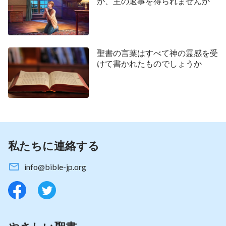
が、主の返事を得られませんか
たり、祈りのたびに同じ決まり文句を繰り返すだけ
なら、あるの言葉を暗唱するためだけに神様の御前
へ赴くのと一緒です。そのように祈るなら、私たち
は不誠実であり、神様への畏れを持っていません。
聖書の言葉はすべて神の霊感を受
けて書かれたものでしょうか
たとえとても素晴らしい言葉を述べたとしても、そ
れらは本音ではありません。神様は私たちの祈りを
受け入れず、ましてお答えになることはないでしょ
う。例として、最初期のファリサイ人による祈りを
取り上げましょう。彼らは、神様に忠実に仕え、ユ
ダヤの人々を神様の前に連れてきますと祈りました
私たちに連絡する
が、実際には自分自身のたくらみを実行し、自分た
info@bible-jp.org
ちを崇めさせるためにユダヤの人々を連れてきまし
た。このことから、ファリサイ人が完全に偽善者で
あることがわかります。よって、私たちは正直な心
をもって神様に祈り、自分の心の中にあることを神