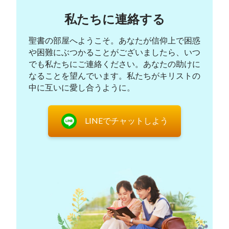
との関係を断ち切ったことを意味します。結果とし
私たちに連絡する
て私たちは聖霊のご指導とお導きを失い、サタンの
領域に戻り、暗闇に陥ることになるでしょう。神様
聖書の部屋へようこそ。あなたが信仰上で困惑
が私たちを祈らせるのは、私たちがいかなる時も神
や困難にぶつかることがございましたら、いつ
様のご配慮と保護の下で暮らせるようにするためで
でも私たちにご連絡ください。あなたの助けに
なることを望んでいます。私たちがキリストの
す。これが私たちに対する神様の愛なのです。
中に互いに愛し合うように。
LINEでチャットしよう
神様は本当に私たちの祈りをお聞きになるでしょ