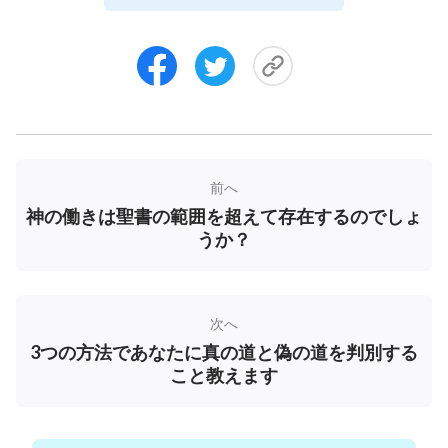
たなくなります。そして私たちは正常な状態に戻
り、聖霊の働きを獲得し、神様の存在を享受するの
です。加えて、祈りは私たちの信仰を高めることが
できます。とりわけ、試練や苦難が降りかかると
き、私たちは祈りを通じて神様への完全な信仰を持
ち、神様の慈愛と素晴らしさを感じ、かくして神様
前へ
を愛し満足させる心を生み出せます。たとえば、無
神の働きは聖書の範囲を超えて存在するのでしょ
神論者の中国共産党による逮捕や拷問に直面したと
うか？
き、真に主を信じる多くの兄弟姉妹はまったく無力
感を覚えたでしょう。しかし、信仰と強さを求めて
神様に祈ることで、ついに中国共産党の拷問に打ち
次へ
勝ち、神様の証しをしました。ゆえに、私たち
キリ
3つの方法であなたに真の道と偽の道を判別する
スト
教徒一人一人が祈りを学ぶことはとても重要な
こと教えます
のです。一定の期間祈らなければ、私たちは心の中
に神様の居場所を持たず、そのことは私たちが神様