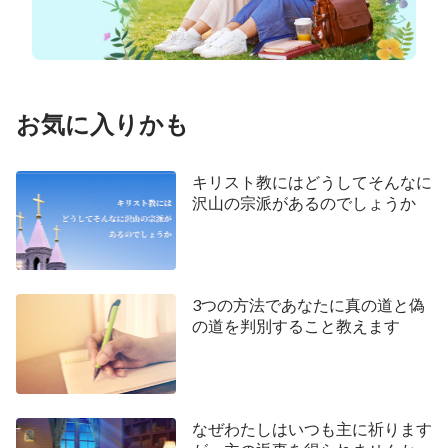
うか。それは、私たちが心を込めて誠実に神様を崇
めているかどうかによります。主イエスはかつて言
われました。
「しかし、まことの礼拝をする者たち
が、霊とまこととをもって父を礼拝する時が来る。
お気に入りかも
そうだ、今きている。父は、このような礼拝をする
者たちを求めておられるからである。神は霊である
キリスト教にはどうしてそんなに
から、礼拝をする者も、霊とまこととをもって礼拝
沢山の宗派があるのでしょうか
すべきである」
（ヨハネによる福音書４：２３－２
４）。この御言葉から、主が信実の本質を持ってお
られること、神様が誠実な人を好まれることがわか
3つの方法であなたに真の道と偽
ります。よって、私たちは祈るときに心から話し、
の道を判別すること教えます
自分の本当の考えや困難を神様に伝え、神様の御心
と啓発を探し求めるべきなのです。こうすることで
のみ、神様は私たちの祈りをお聞きになります。こ
なぜわたしはいつも主に祈ります
れとは対照的に、神様を騙すためにきれい事を言っ