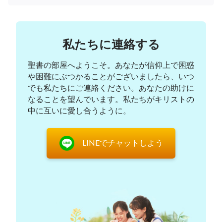
の幕開け、時代の展開、時代の終焉をもたらすのは
神であることが力強く証明された。自身が人々の前
に現れることにより、イエスは全ての人々の信仰を
私たちに連絡する
強くし、また自身が神であることを全世界に証した
のである。そのことは、主に付き従う人々に永遠の
聖書の部屋へようこそ。あなたが信仰上で困惑
確証を授け、また、イエスの現れは、新たな時代に
や困難にぶつかることがございましたら、いつ
おける自身の業の一局面を開いた。」
（「神の働
でも私たちにご連絡ください。あなたの助けに
なることを望んでいます。私たちがキリストの
き、神の性質、そして神自身３」より）
中に互いに愛し合うように。
神の御言葉から私たちに分かるのは、主イエスが
死人の中から蘇られてから弟子たちに何度も出現さ
LINEでチャットしよう
れたことには深い意味があり、その背後には神の惜
しみない気づかいと思慮が隠れてもいるということ
です。当時主イエスに付き従った人々は主の教えを
多く聞き、主がなされた多くの奇跡を見て、イエス
が自分たちの主であり、神の子であると主張しまし