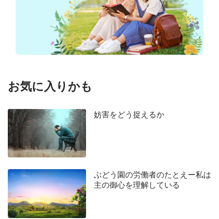
たが、イエスがキリストで神ご自身であることにつ
いては本当に理解しておらず、イエスはこのことを
ご存知でした。イエスがローマの為政者に捕らえら
れ、兵士たちに鞭で打たれて嘲笑されたとき、主に
付き従った人々の多くは主の身分を疑い始め、主へ
の信仰が段々弱まりました。特に主イエスが十字架
お気に入りかも
に付けられて死んだとき、多くの人々は主に全く失
望し、疑いとして始まったものが主イエスの否定に
妨害をどう捉えるか
変わったのです。このような状況を背景として、も
し主イエスが復活後に人の前に出現されなかったな
ら、主に付き従った人々の多くはもはやイエス・キ
リストを信じず、律法の時代に戻って旧約
聖書
の律
法を守り続けたでしょう。しかし神は人の心の奥深
ぶどう園の労働者のたとえー私は
主の御心を理解している
くを見極め、人の弱さを理解しておられ、人々の霊
的背丈が小さいことをご存知でした。主イエスはそ
れゆえに、死人の中から蘇り、何度も弟子たちの前