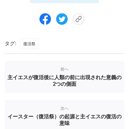
神から出たこと、受肉した神であること、主は顕現
と復活を、人間の一生涯にわたる追求に関するビジ
ョンと動機として用いたことを、そうした人々に完
全に確信させた。イエスの死からの復活は、イエス
に付き従っていた人々すべてを強くしたのみなら
タグ:
復活祭
ず、恵みの時代における自身の人類に対する業を完
遂し、よって恵みの時代における主イエスの救いの
福音
を徐々に人類全体へと遍く広めた。主イエスが
前へ
復活後に人々の前に現れたことには、何か意味があ
主イエスが復活後に人類の前に出現された意義の
ると言えるであろうか。……主イエスが人々の前に
2つの側面
現れたことにより、人間の中で主に付き従う者に対
する主の強い懸念が具現化され、それが主の霊的存
在、つまり主の神性に伝えられた。主イエスが人々
次へ
の前に現れたことにより、人々は神の懸念と憐れみ
イースター（復活祭）の起源と主イエスの復活の
を再度経験し、感じることが出来たと同時に、時代
意味