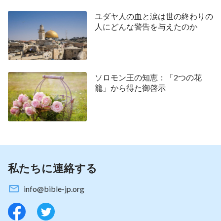
に出現されたのです。主は弟子たちと語り、復活後
ユダヤ人の血と涙は世の終わりの
のご自身の霊体を彼らに見せ、彼らと食事を共に
人にどんな警告を与えたのか
し、聖書を解説されました。こうしたことをなさっ
た目的は、主に付き従った人々が、主イエスは本当
に死人の中から蘇られ、この方は人を愛し憐れみを
ソロモン王の知恵：「2つの花
かけてくださったイエスとやはり同じ人であり、受
籠」から得た御啓示
肉された神ご自身であり、聖書で預言された人類を
贖うために来られるメシアであることを心の底から
確信できるようにすることでした。彼らはもはや主
イエスを疑いも否定もせず、それどころか誠実に主
を信じ、イエス・キリストを自分たちの主と認めま
私たちに連絡する
した。このことから私たちに分かるのは、イエスは
復活なさり人々の前に出現されることによって、
info@bible-jp.org
人々の信仰を強め、主を信じて従えるようになさっ
たのであり、人間を神に近づけてくださったという