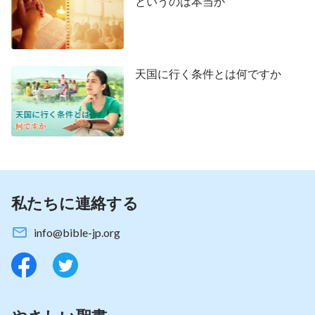
（マタイによる福音書 9:9),と彼に言われるのを聞い
というのは本当か
て、彼は立ち上がり、そのまま主についていきまし
た。また、聖書には次も記録されています。主イエ
ス様との短い会話を交わした後、ナタナエルは
「ナ
天国に行く条件とは何ですか
タナエルは答えた、『先生、あなたは神の子です。
あなたはイスラエルの王です』」
(ヨハネによる福
音書 1:49)と言い、主についていきました。また、
ペテロは、イエス様が船の中で人々に説いていた説
教を聞いて、網と船を捨て、主についていきまし
た。
私たちに連絡する
佐藤恵和：
info@bible-jp.org
少しお話させていただきたく思います。ペテロ、
ナタナエル、マタイなどの人々はすべて、主の御言
葉と御発言から主イエス様が救世主であると認識
し、主についていきました。同様に、サマリア人の