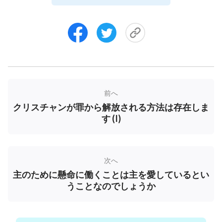
のことをするだけで思慮深い乙女となれるのでしょ
うか？思慮深い乙女とは、主が再来されたときに、
積極的に外へ出て、主を迎えることができることを
意味するのではないでしょうか？10年はまたたく間
に過ぎていきました。主の再来に関する預言が基本
的に現実化し、大災害が次から次へと起きており、
前へ
それは主がいつ何時でも再来し、私達を神の国に連
クリスチャンが罪から解放される方法は存在しま
れて行ってくださることを示しており、とても心配
す (I)
しています。そこで、イエス様が再来した際にお迎
えできるよう、思慮深い乙女の基準を満たせるよ
う、どのようにそれを追求できるかについてぜひと
次へ
も知りたいと思います。
主のために懸命に働くことは主を愛しているとい
うことなのでしょうか
松本愛：
さて、回答がありますか？