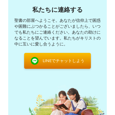
ムイ：
私たちに連絡する
主よ、ありがとうございます！その後、兄弟姉妹
聖書の部屋へようこそ。あなたが信仰上で困惑
や困難にぶつかることがございましたら、いつ
との交流を求める中で、私はそのことを理解しまし
でも私たちにご連絡ください。あなたの助けに
た。主イエス様は次のように預言されました。
「夜
なることを望んでいます。私たちがキリストの
中に、『さあ、花婿だ、迎えに出なさい』と呼ぶ声
中に互いに愛し合うように。
がした。 」
（マタイによる福音書 25:6)。このこと
から、主イエス様が再来されたとき、主の御声を聞
LINEでチャットしよう
くことができ、外へ出て主をお迎えできる者だけが
思慮深い乙女だということが分かります。従って、
思慮深い乙女の主な現れは、その者たちが主の御声
を認識できるということです。主イエス様がユダヤ
で働くために受肉されたとき、主は数多くの真理を
明らかにされました。真理を本当に求め、神様の出
現を切望する者は、救世主の到来を歓迎しました。