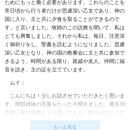
ためにもっと働く必要があります。これらのことを
常日頃から行う者だけが思慮深い乙女であり、神の
国に入り、主と共に夕食を取ることができるので
す」と言いました。牧師のこの説教を聞いて、私は
とても興奮しました。それから私は、毎日、注意深
く御祈りをし、聖書を読むようになりました。思慮
深い乙女となり、神の国の晩餐会に主と共に参加で
きるよう、時間がある限り、親戚や友人、仲間に福
音を説き、主の証を立てています。
ムイ：
こんにちは！少しお話させていただきたく思いま
す。岡田姉妹の言葉をたった今聞きました。過去10
年間、私の牧師もそう言っており、私はそのように
いつも実践してきました。しかし、その後、何かが
もっと見る
おかしいと感じるようになりました。私達はこれら