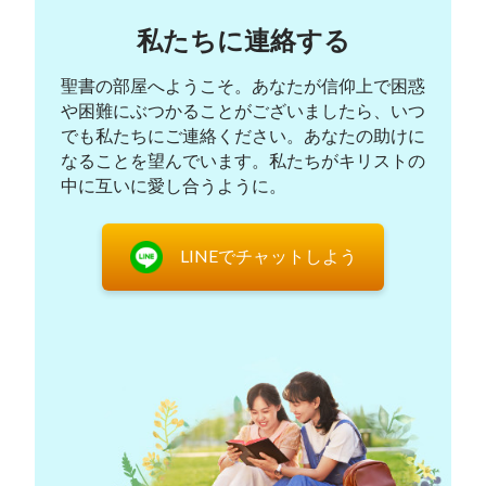
神の働きを調べる決意をしました。これを受けて、
私たちに連絡する
私の義理の姉は私との交流のために全能神教会の兄
弟姉妹を招待してくれました。
聖書の部屋へようこそ。あなたが信仰上で困惑
や困難にぶつかることがございましたら、いつ
集会の最中、全能神教会の張兄弟が教会が荒んだ
でも私たちにご連絡ください。あなたの助けに
なることを望んでいます。私たちがキリストの
状態にある理由について交流してくれました：「律
中に互いに愛し合うように。
法の時代後半において、神殿が荒んだ状態に陥った
理由は、一方でユダヤ人の指導者がユダヤ人を神の
LINEでチャットしよう
戒律に従うように導かず、それぞれの勝手な道を歩
んだために、神の憎しみと怒りをかってしまったこ
と。その一方で、主イエス様が新しい働きをされま
したが、彼らはそれについて行かず、むしろ彼らは
主に反対し、主を非難したことで聖霊の働きの流れ
から排除されてしまったことがあります。これが、
神殿が最終的に家畜を販売し、お金を両替する場へ
と化してしまった理由です。今日の宗教界が荒んだ