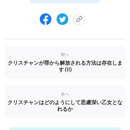
私がちょうど憂鬱な気分で途方に暮れていた時で
前へ
した、私は私の母と義理の姉が世の終わりの全能神
クリスチャンが罪から解放される方法は存在しま
の働きを受け入れたことを知り、母の神への信仰は
す (II)
更に強まったため、母が私の父と口論になった時、
母は騒ぎ立てずに許すこと、そして我慢することを
実践できるようになったと知りました。私は彼女の
次へ
成し遂げた変化にこう考えさせられました：「全能
クリスチャンはどのようにして思慮深い乙女とな
れるか
神の働きは本当に神の働きなのかしら？そうでなか
ったら、母はこんな変化を遂げることはできなかっ
たはずだわ。」これにより、私は世の終わりの全能