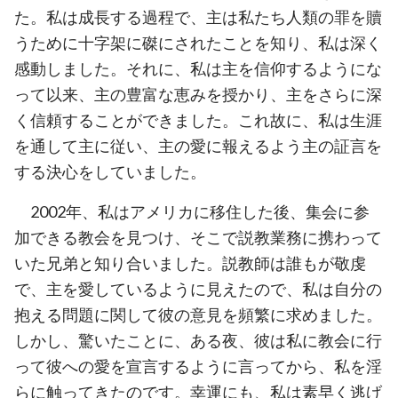
た。私は成長する過程で、主は私たち人類の罪を贖
うために十字架に磔にされたことを知り、私は深く
感動しました。それに、私は主を信仰するようにな
って以来、主の豊富な恵みを授かり、主をさらに深
く信頼することができました。これ故に、私は生涯
を通して主に従い、主の愛に報えるよう主の証言を
する決心をしていました。
2002年、私はアメリカに移住した後、集会に参
加できる教会を見つけ、そこで説教業務に携わって
いた兄弟と知り合いました。説教師は誰もが敬虔
で、主を愛しているように見えたので、私は自分の
抱える問題に関して彼の意見を頻繁に求めました。
しかし、驚いたことに、ある夜、彼は私に教会に行
って彼への愛を宣言するように言ってから、私を淫
らに触ってきたのです。幸運にも、私は素早く逃げ