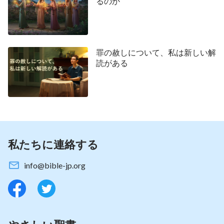
るのか
因を理解しました。その後、張兄弟は主が再臨され
る方法についても交流し、主の再臨の預言は既に成
就しており、人間を裁き、清める働きをするために
700万の御言葉を表された主イエス様の再臨、すな
罪の赦しについて、私は新しい解
わち肉となられた他でもない全能神を目撃したと言
読がある
ったのです。これらの交流はとても素晴らしく聞こ
え、私は大いに霊的な備えを得ました。私は長年主
を信仰してきた中で、ここまで素晴らしい説教は聞
いたことはありませんでした。この説教は教会の牧
師の説教を遥かに上回っていたのです。次回私はこ
私たちに連絡する
れを慎重に聞く必要があります。
info@bible-jp.org
そして、張兄弟は私とこのように交流してくれま
した：「私たちは皆、主を信仰してはいますが、そ
れでも罪を頻繁に犯さずにはいられなくて、罪の中
を生きることから抜け出せないということを経験し