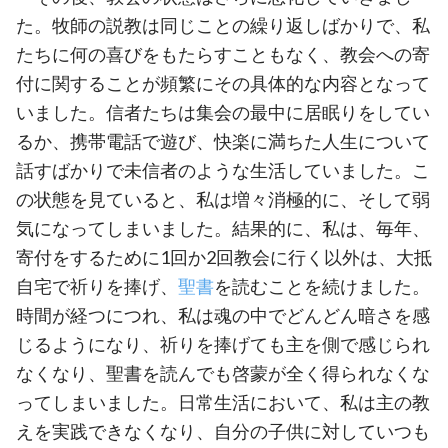
た。牧師の説教は同じことの繰り返しばかりで、私
たちに何の喜びをもたらすこともなく、教会への寄
付に関することが頻繁にその具体的な内容となって
いました。信者たちは集会の最中に居眠りをしてい
るか、携帯電話で遊び、快楽に満ちた人生について
話すばかりで未信者のような生活していました。こ
の状態を見ていると、私は増々消極的に、そして弱
気になってしまいました。結果的に、私は、毎年、
寄付をするために1回か2回教会に行く以外は、大抵
自宅で祈りを捧げ、
聖書
を読むことを続けました。
時間が経つにつれ、私は魂の中でどんどん暗さを感
じるようになり、祈りを捧げても主を側で感じられ
なくなり、聖書を読んでも啓蒙が全く得られなくな
ってしまいました。日常生活において、私は主の教
えを実践できなくなり、自分の子供に対していつも