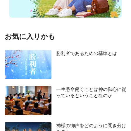
状態にある理由もこれと同じです。考慮すべき点の
1つとして、牧師と長老たちは、信者たちが真理を
理解し、主を知るために主の御言葉を実践して経験
するよう導いておらず、むしろ信者を自分たちの前
お気に入りかも
に導こうとして聖書の知識と神学理論を解釈するこ
とにしか注目していないということがあります。こ
勝利者であるための基準とは
の結果、信者たちは主を信じていても、主を知ら
ず、主に抵抗してしまう信者となっています。もう
1つの点は、神が新しい働きをするために受肉さ
れ、聖霊の働きが移行しているということです。子
一生懸命働くことは神の御心に従
羊の足跡をたどり、神の御言葉の裁きと清めを受け
っているということなのか
る人のみが聖霊の働きを受けられるのです。世の終
わりの神の働きを受け入れない人々は聖霊の働きの
流れから排除されてしまうのです。」この言葉を聞
いた私は突然光が見えて教会が荒んだ状態にある原
神様の御声をどのように聞き分け