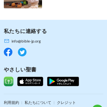
時、私は少し悲しくなりました。私は思わず心の中
でこう考えました：「インターネット上の否定的な
情報は正しいのかしら? 全能神が本当に主イエス様
の再臨だとしたら、私は救われる機会を逃してしま
うのかしら？」私が途方に暮れていたちょうどその
私たちに連絡する
時、リー姉妹から公園に散歩に行こうという誘いの
info@bible-jp.org
メッセージを受けました。最近この状況について心
配になっていた私はこの機会を使って彼女の意見を
求めようと思いました。公園に到着した後、私は彼
女に自分の抱えていた困惑の内容を伝えました。彼
やさしい聖書
女は自分の体験と、世の終わりの神の働きを受け入
れた後どのようにして噂を振り払ったかについて話
してくれました。彼女は、神は真理、道、そしてい
のちであられる故に、人間は真の道を調査するなら
神の御声に耳を傾けることを学ぶべきだとも言われ
利用規約
私たちについて
クレジット
|
|
ました。私は彼女の話は筋が通っていると感じまし