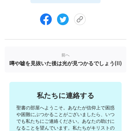
のことだか分からずこう思いました、「これは何の
ことかしら？私の信仰は間違っているの？でも兄弟
姉妹たちは私に優しくしてくれるし、教会は踊りと
讃美歌の動画を沢山持っているわ。これは聖霊の働
きの効果じゃないの？でも、インターネット上の情
報も筋が通っているように見えるし、正しいのかも
しれないわ。ああ、間違った道を歩んでしまってい
前へ
噂や嘘を見抜いた後は光が見つかるでしょう(II)
たらどうしましょう？」私は考えれば考えるほど、
真の道と偽の道を見分けられず、誤った道を選んで
しまったのではないかと怖くなって増々心配になり
ました。そして、私は全能神教会の集会には参加し
私たちに連絡する
ないことにしたのです。
聖書の部屋へようこそ。あなたが信仰上で困惑
翌日は日曜日で、私の隣の家の人が一緒に教会に
や困難にぶつかることがございましたら、いつ
行こうと誘ってきました。インターネット上で目に
でも私たちにご連絡ください。あなたの助けに
した悪い噂のことを考えると、私にはまだ疑問があ
なることを望んでいます。私たちがキリストの