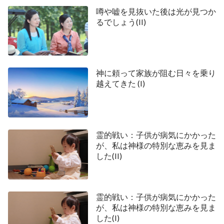
ないかしら？」集会の最中、働き手は袋を持って2
噂や嘘を見抜いた後は光が見つか
回も各信者の所に歩いて行き、集金をしていまし
るでしょう(II)
た。私はこの行いをとても嫌いました：献金は任意
で行うべきことなのに、彼らの振る舞いは私たちに
強制的にやらせているように見えたのです。集会の
神に頼って家族が阻む日々を乗り
後、私はこの教会からは得るものがないと感じ、も
越えてきた (I)
うそこへは行きませんでした。
しかし、噂の影響を受けていた私は全能神教会に
行って真の道を調査する勇気がありませんでした。
霊的戦い：子供が病気にかかった
姉妹たちから集会に誘われても、私は親戚の子供の
が、私は神様の特別な恵みを見ま
面倒をみる必要があるふりをして断りました。しか
した(II)
し、彼女たちの誘いを断った後、私はいい気がしま
せんでした。その半月の間、私は時々、彼女たちと
霊的戦い：子供が病気にかかった
集会に参加している様子や彼女たちの誠実な表情が
が、私は神様の特別な恵みを見ま
頭に浮かびました。このような思いが頭に浮かんだ
した(I)