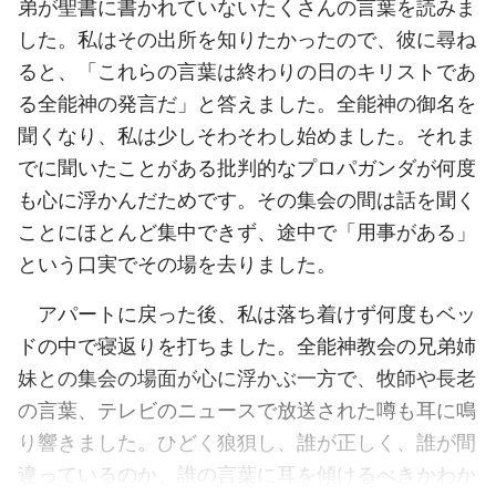
弟が聖書に書かれていないたくさんの言葉を読みま
した。私はその出所を知りたかったので、彼に尋ね
ると、「これらの言葉は終わりの日のキリストであ
る全能神の発言だ」と答えました。全能神の御名を
聞くなり、私は少しそわそわし始めました。それま
でに聞いたことがある批判的なプロパガンダが何度
も心に浮かんだためです。その集会の間は話を聞く
ことにほとんど集中できず、途中で「用事がある」
という口実でその場を去りました。
アパートに戻った後、私は落ち着けず何度もベッ
ドの中で寝返りを打ちました。全能神教会の兄弟姉
妹との集会の場面が心に浮かぶ一方で、牧師や長老
の言葉、テレビのニュースで放送された噂も耳に鳴
り響きました。ひどく狼狽し、誰が正しく、誰が間
違っているのか、誰の言葉に耳を傾けるべきかわか