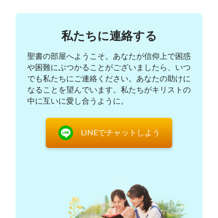
儀として、「兄弟、もう何も送らないでくれません
か」というメッセージを送ると、すぐに返信が来ま
私たちに連絡する
した、「ウィリアムさん、送ることに別に意味はあ
りません。ただじっくり吟味してから、決断してく
聖書の部屋へようこそ。あなたが信仰上で困惑
れるように願っているだけです。神は、神の働きを
や困難にぶつかることがございましたら、いつ
受け入れることを誰にも強制されません。私は自分
でも私たちにご連絡ください。あなたの助けに
なることを望んでいます。私たちがキリストの
の尽くすべき本分を尽くしたいだけです。そうしな
中に互いに愛し合うように。
いと良心が落ち着きませんし、兄弟姉妹のいのちに
責任を持たないことになります。」彼の言葉はとて
も誠実でしたが、噂に騙されていた私の心はそれで
LINEでチャットしよう
も動きませんでした。以後、二度と彼のメッセージ
に返信することはなく、尚も全能神教会の兄弟姉妹
の連絡先を全て消す気でいました。私と共に学んで
いた姉妹のエラにこの決意を伝え、彼女は私の話を
聞くと、「主の再臨を迎えることは大変なことだか
ら、真剣に受け止めるべきだわ」と、自身の考えを