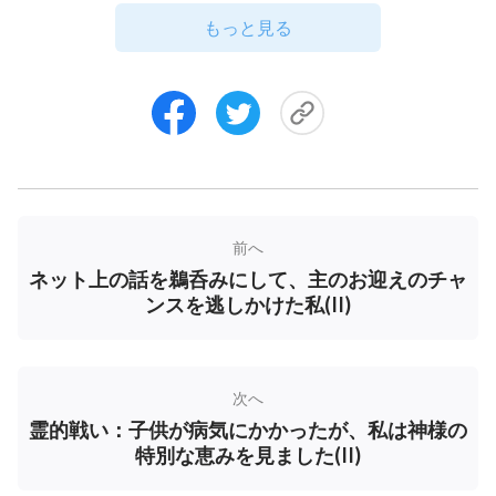
りませんでした。
もっと見る
その後、スマホを付けて、非常に信頼していたサ
イトであるウィキペディアで検索をしました。そこ
で全能神教会に関する人騒がせな記述を読んだ時、
ネジみ講から抜け出せなかった失意の日々を思い出
さずにいられませんでした。劉兄弟と連絡を取り続
ければ、騙されるかもしれないと心配になりまし
前へ
た。そこで、真理を探究するチャンスを捨て去り、
ネット上の話を鵜呑みにして、主のお迎えのチャ
全能神教会の兄弟姉妹の連絡先を全て消す準備をし
ンスを逃しかけた私(II)
ました。しかし彼らとの付き合いを全て思い起こし
てみると、「彼らの品行、生き方、雄弁さはどれを
取っても立派で、悪い印象を残したことはなかった
次へ
な」と感じ、躊躇しました。その時期、劉兄弟から
霊的戦い：子供が病気にかかったが、私は神様の
たくさんのメッセージやいくつかの映画や動画が送
特別な恵みを見ました(II)
られてきましたが、私はどれも見ませんでした。礼