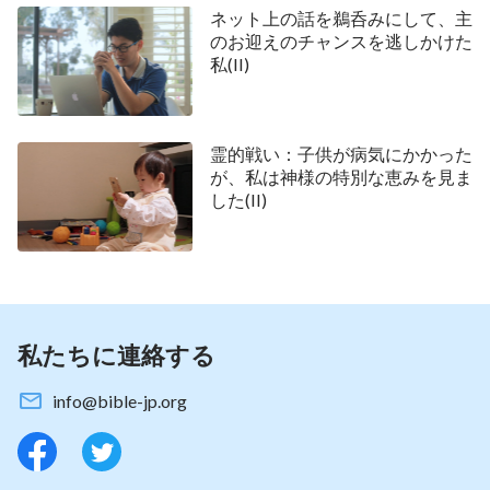
ないかと不安です。サタンの罠にかからないよう私
ネット上の話を鵜呑みにして、主
を導き、お守りください。」お祈りをして大分心が
のお迎えのチャンスを逃しかけた
落ち着きましたが、よくよく考えてからもまだ心配
私(II)
でした。そこで、昔通っていた教会の、仲が良い年
長の姉妹に自分の考えを伝えました。私の話を聞い
霊的戦い：子供が病気にかかった
て、彼女はこのように話してくれました。「ウィリ
が、私は神様の特別な恵みを見ま
アムさん、どんなことになっても、神の御前では心
した(II)
を静めて、何度も祈りましょう。そうすれば聖霊が
あなたを啓いて、人や出来事や物事を通して語りか
け、導いてくださいます。」翌日、教会に行く途中
で姉妹は次のような話を聞かせてくれました、「主
の信仰者の1人が危機に遭った時、神に救いをお願
私たちに連絡する
いしました。神は救いのチャンスを三度与えられま
info@bible-jp.org
したが、彼はその内どれも掴まず、毎回、『結構で
す。私は主に祈ってきました。主が私を救ってくだ
さいます』と言いました。死に際になってようや