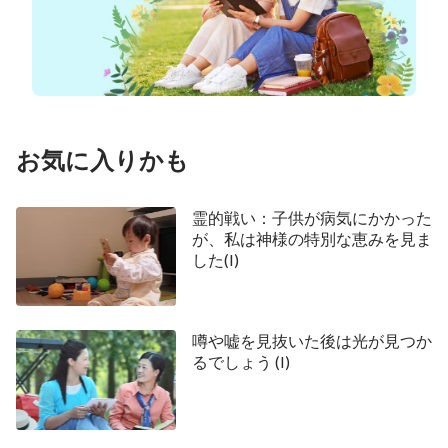
話してくれました。また、「結論を急いだり、簡単
に諦めたりしないで、主にもっとお祈りして、神の
お導きを求めるのよ」としきりに勧められました
が、彼女の言葉を聞いて、途方に暮れてしまいまし
た。
お気に入りかも
このような経緯で、私は跪いて神に祈り、このよ
うに求めました、「主よ！私は今、非常に当惑して
霊的戦い：子供が病気にかかった
が、私は神様の特別な恵みを見ま
います。東方閃電の道に耳を傾けた後、私は確かに
した(I)
多くの真理や奥義を理解し、彼らがいい人たちだと
感じました。しかしどうして世界で最も権威あるウ
ィキペディアに、東方閃電に対して批判的なプロパ
噂や嘘を見抜いた後は光が見つか
ガンダが書かれているのでしょうか。全能神教会は
るでしょう (I)
神の教会ではなく人間の組織であると書かれていま
す。ああ、神よ！間違った道を歩んでしまうのでは