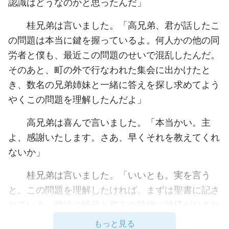
認識はどうなのかと思ったんだ」
桂兄弟は言いました。「高兄弟、君が話したこ
の問題は本当に鍵を握っているよ。何人かの他の同
労者と僕も、最近この問題のせいで混乱したんだ。
そのあと、町の外で行なわれた集会に出かけたと
き、数名の兄弟姉妹と一緒に答えを探し求めてよう
やくこの問題を理解したんだよ」
高兄弟は喜んで言いました。「本当かい。主
よ、感謝いたします。さあ、早くそれを教えてくれ
ないか」
桂兄弟は言いました。「いいとも。実を言う
と、この問題を理解したければ、まずは聖書に記さ
れている、律法の時代と恵みの時代に神様がなされ
た働きの内幕と、それらの働きによる結果とを理解
もっと見る