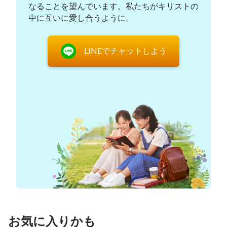
なることを望んでいます。私たちがキリストの
ければならないことを人間に伝えている。人々が告
中に互いに愛し合うように。
白して悔い改められるようにし、それによってその
人の罪が赦されるとともに、盗みや強盗をしないと
LINEでチャットしよう
か、他人と争わないとか、他人を罵ったりしないと
か、酒を飲まないとかいう、いくらかの外面的な良
い振る舞いをできるようになったというのが、主の
成し遂げられた結果だった。また一部の人たちは、
強い熱意をもって働いたり、主のために自分自身を
費やしたり、主に従って主の福音を広めるためにす
べてを捨てたりすることさえできるようになった。
「よって、天地万物は神様によって造られたこ
と、律法の時代に神様が律法と戒めを布告なさった
こと、そして神様のお求めに従って地上で暮らすに
はどうすればいいか人類が知るようになったこと
お気に入りかも
を、僕らは聖書を読むことで知るようになる。そし