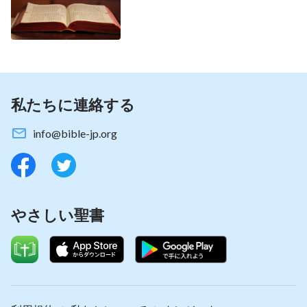
間が地上で正常な生活を送れるように語られたもの
であり、恵みの時代に主イエスがお話しになった御
言葉は、人間が悔い改められるようにする道としか
呼べず、永遠のいのちの道とは呼べないんだ。
「では、永遠のいのちの道とは正確には何だろう
私たちに連絡する
か。永遠のいのちの道とは、僕らがもはや罪の束縛
info@bible-jp.org
や制約を受けないようにし、自分のいのちの性質が
変化できるようにする道であり、僕らが永遠に生き
るようにする真理の道だ。より具体的に言えば、そ
れは僕らを罪から救い、僕らが真理を自分のいのち
やさしい聖書
として獲得することと、サタンの影響を完全に振り
払うことを可能にするとともに、真に神様を知り、
神様に従い、神様を崇拝し、これ以上罪を犯さず、
神様に抵抗したり神様を裏切ったりしないようにす
ることができる。これらの成果を挙げることでの