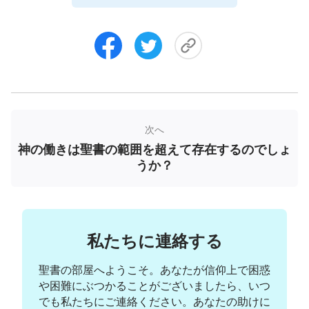
する必要があるんだ。そうすれば、なぜ主イエスが
そのようなことをおっしゃったのかが理解できる。
まず最初に、旧約聖書に記された律法の時代にヤー
ウェ神がお語りになった御言葉は、律法とヤーウェ
神の戒めを布告することと、地上におけるイスラエ
ル人の生活を導くことがおもな目的だった。どう正
常に生きるべきか、どのように捧げ物をして神様を
次へ
讃えるべきか、罪とは何かなどを人間が知るようお
神の働きは聖書の範囲を超えて存在するのでしょ
うか？
教えになったことが、ヤーウェ神の成し遂げられた
結果だった。しかしそれらは単純な真理に過ぎず、
人間がいのちを得られるようにするにはほど遠く、
まして永遠のいのちを得られるようにするなど不可
私たちに連絡する
能だった。新約聖書には主イエスの御言葉と働きが
記録されているけれど、それはおもに人類を贖う主
聖書の部屋へようこそ。あなたが信仰上で困惑
や困難にぶつかることがございましたら、いつ
の働きであり、悔い改めの道を人間に与えるととも
でも私たちにご連絡ください。あなたの助けに
に、天国が近づいていることと、誰もが悔い改めな