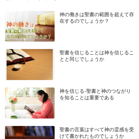
て神様の性質が鮮明で本物だったことや、神様は僕
神の働きは聖書の範囲を超えて存
らに憐れみをお示しになるだけでなく、人を呪い罰
在するのでしょうか？
することもありうるとわかった。さらに、神様に自
分の罪を告白して悔い改め、他人を許して自分の敵
を愛し、塩と光になるべきだということもわかるよ
聖書を信じることは神を信じるこ
うになった。僕らは自分の十字架を背負って福音を
とと同じでしょうか
広めるべきであり、また主イエスが自分のように隣
人を愛されたこと、人間に果てしない憐れみと愛情
をお授けになったこと、そして主の救いを受け入れ
ることでのみ僕らは神様のお恵みと祝福を豊富に享
神を信じる-聖書と神のつながり
を知ることは重要である
受できることを理解するようになった。だから、聖
書に記されている律法の時代と恵みの時代における
神様の御言葉と働きはすべて、人類の堕落の度合い
と当時の人間が必要としていたものを土台にしてい
聖書の言葉はすべて神の霊感を受
た。律法の時代におけるヤーウェ神の御言葉は、人
けて書かれたものでしょうか