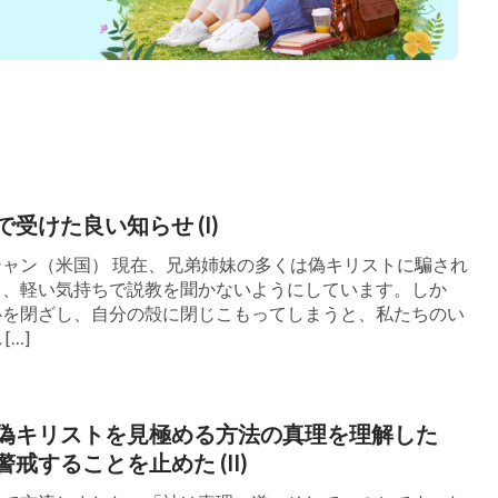
、聖書を狂信者の書籍として非難して、無数の
聖書の販売すら禁止したのよ。それに、数多く
迫害され、刑務所に入れられて、体に障害を負
その活動は世界や西洋諸国の人権保護団体から
る中国共産党政府のようなサタンの政権が真実
受けた良い知らせ (I)
いて発言したり、それを誹る権利があるかし
彼らは私たちが終わりの日の神の働きを調査す
ャン（米国） 現在、兄弟姉妹の多くは偽キリストに騙され
て、軽い気持ちで説教を聞かないようにしています。しか
を取ることが主の教えに適っているのかし
心を閉ざし、自分の殻に閉じこもってしまうと、私たちのい
[…]
ろの貧しい人たちは、さいわいである、天国は
章3節）。 主の御言葉から、私たちが謙そんし
明らかだわ。誰かが主の顕現と働きについて証
偽キリストを見極める方法の真理を理解した
戒することを止めた (II)
ちは前向きにそれを調べるべきなのよ。私たち