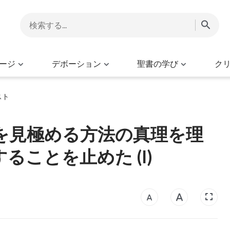
ージ
デボーション
聖書の学び
ク
スト
を見極める方法の真理を理
ことを止めた (I)