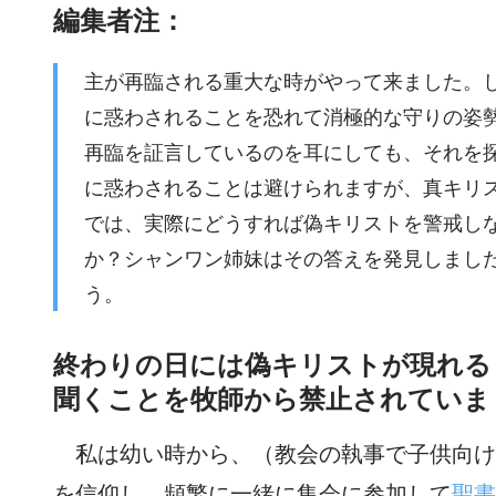
編集者注：
主が再臨される重大な時がやって来ました。
に惑わされることを恐れて消極的な守りの姿
再臨を証言しているのを耳にしても、それを
に惑わされることは避けられますが、真キリ
では、実際にどうすれば偽キリストを警戒し
か？シャンワン姉妹はその答えを発見しまし
う。
終わりの日には偽キリストが現れる
聞くことを牧師から禁止されていま
私は幼い時から、（教会の執事で子供向け
を信仰し、頻繁に一緒に集会に参加して
聖書