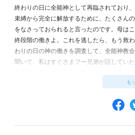
終わりの日に全能神として再臨されており、
束縛から完全に解放するために、たくさんの
をなさっておられると言ったのです。母はこ
終段階の働きよ。これを逃したら、もう救わ
わりの日の神の働きを調査して、全能神教会
聞いて、私はすぐさまフー兄弟が話していた
で葛藤しました。でも、私は会話を録音する
も
き続け、こっそりと彼女の言葉を録音しまし
その翌日、母は全能神教会の人たちと一緒
勧めてきました。私はすかさず拒否してこう
加するつもりはないし、お母さんにも彼らと
らの側に付こうとしているわ。」母は穏やか