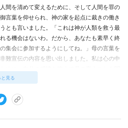
人間を清めて変えるために、そして人間を罪の
御言葉を仰せられ、神の家を起点に裁きの働き
うとも言いました。「これは神が人類を救う最
れる機会はないわ。だから、あなたも素早く終
の集会に参加するようにしてね。」母の言葉を
非難宣伝の内容を思い出しました。私は心の中
ために、自分の感情を抑えて母の言うことを聞
っと見る
た。
にインターネットの集会に参加することを私に
言いました、「お母さん、私は彼らの集会に参
集まるのは止めて欲しいの。お母さんは増々彼
に言いました、「この集会で全能神教会の兄弟