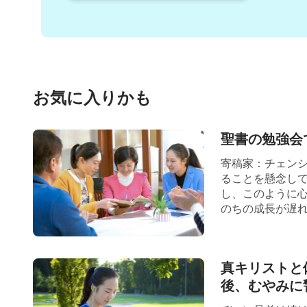
がキリスト教とカトリック教をカルトとして
聖書が燃やされ、破壊されているわ。政府は
のキリスト教徒とカトリック教徒が捕まり、
わされたり、殺された人たちまでいるのよ。
お気に入りかも
何度も強い非難を受けているわ。神に抵抗す
聖書の勉強会で
を話すと思う？ それに神の顕現と働きにつ
ら？ 牧師と長老に関してだけど、どうして
寄稿家：チェンシ
ることを懸念し
ることを許可しないのかしら？ そんな行動
し、このように
のちの成長が遅れ 
ら？ 主は私たちにこう仰ったのよ。『
ここ
彼らのものである
』（マタイによる福音書5
て探求することを主が望んでおられることは
真キリストと
後、むやみに警
言しているのを耳にすることがあれば、私た