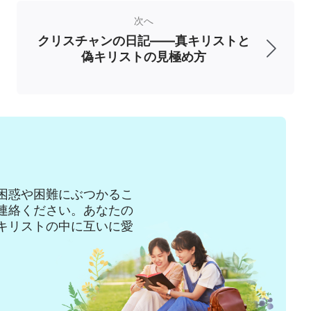
の新しい理解と知識を得ることができたのよ。
次へ
クリスチャンの日記――真キリストと
て、聖霊の啓示から来ているものだと確信でき
偽キリストの見極め方
たくさん解消してくださったのよ。だから、全
、全能神の仰せられる御言葉が真理であるって
の中は東方閃電に対する観念でいっぱいになっ
していました。その後、私はフー兄弟が話して
ットで検索し始めました。そして、私はそれを
！ インターネットにちゃんと書いてあるわ。
困惑や困難にぶつかるこ
連絡ください。あなたの
言っているじゃない。彼らと連絡を取るのはも
キリストの中に互いに愛
、寛容な口調でこう言いました。「中国共産党
信仰を持つ全ての人を嫌うの。中国では、政府