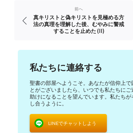
姉妹と交流して、聖書に書かれた神の御言葉
前へ
真キリストと偽キリストを見極める方
だからこそ、私は彼らの交流は光で満ちてい
法の真理を理解した後、むやみに警戒
たの。それに、全能神の御言葉は私の困惑を
することを止めた (II)
能神教会には聖霊の働きが本当に宿っていて
いうことを私は確信したの。」当時、私の頭
ていたので、私は母の言うことを完全に無視
私たちに連絡する
いた東方閃電に関する非難宣伝をインターネ
母に見せて言いました、「お母さん、見てよ
聖書の部屋へようこそ。あなたが信仰上で
とがございましたら、いつでも私たちにご
東方閃電は調査したら駄目だって牧師がよく
助けになることを望んでいます。私たちが
う止めてよ！」
し合うように。
しかし、母はこの非難宣伝には目もくれず
LINEでチャットしよう
は無神論を信じる政党で、神の顕現と働き、