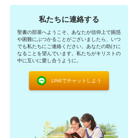
言いました。しかし、彼らは偽キリストの特徴と見
た目に関しては、何もはっきりとした説明ができま
私たちに連絡する
せんでした。私は彼らの返答にとてもがっかりし、
困惑が解消されないままそこを後にしました。電源
聖書の部屋へようこそ。あなたが信仰上で困惑
が切れた電動スクーターを雨の中で押しながら、私
や困難にぶつかることがございましたら、いつ
はまるでずぶ濡れになった猫のようでした。私は体
でも私たちにご連絡ください。あなたの助けに
なることを望んでいます。私たちがキリストの
と心の両方で寒気がしました。私は意気消沈してし
中に互いに愛し合うように。
まいました。
夜になると、空に星はなく、月は分厚い雲の後ろ
LINEでチャットしよう
に姿を隠し、空気中にはまだ蒸し暑さがありまし
た。私は
聖書
を手に取り、主の御前で跪いて祈りを
捧げました。「主よ！ 私は常にあなたの再臨を心
待ちにしてきました。しかし、牧師と長老たちは見
知らぬ人の言うことを聞いてはならないと私たち言
います。それは惑わされるのを避けるためだと、彼