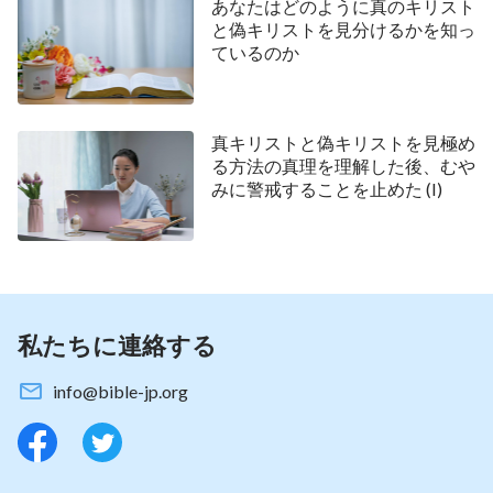
あなたはどのように真のキリスト
き宣教をしてきた姉妹が今日偶然彼女を尋ねてきて
と偽キリストを見分けるかを知っ
ているのか
いるので、その姉妹とこの困惑について相談すれば
よいと言ってくれたのです。その姉妹と会った後、
私は彼女の優しさを感じ、軽く挨拶をした後、単刀
真キリストと偽キリストを見極め
直入に自分の困惑を彼女に伝えました。
る方法の真理を理解した後、むや
みに警戒することを止めた (I)
私の話しを聞き終えたチェン姉妹は笑顔でこう言
いました。「実は、主イエスは真キリストと偽キリ
ストの見極め方についてかなり前から語っておられ
ます。主はこう仰いました。『
そのとき、だれかが
あなたがたに「見よ、ここにキリストがいる」、ま
私たちに連絡する
た、「あそこにいる」と言っても、それを信じる
info@bible-jp.org
な。にせキリストたちや、にせ預言者たちが起っ
て、大いなるしるしと奇跡とを行い、できれば、選
民をも惑わそうとするであろう
』
（マタイによる福音
。この御言葉から、偽キリストの持つ