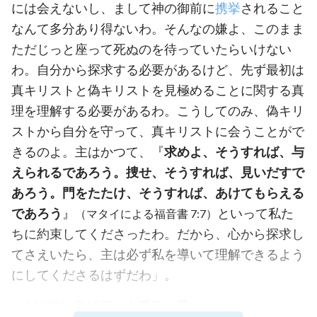
には会えないし、まして神の御前に
携挙
されること
なんて多分あり得ないわ。そんなの嫌よ、このまま
ただじっと座って死ぬのを待っていたらいけない
わ。自分から探求する必要があるけど、先ず最初は
真キリストと偽キリストを見極めることに関する真
理を理解する必要があるわ。こうしてのみ、偽キリ
ストから自分を守って、真キリストに会うことがで
きるのよ。主はかつて、『
求めよ、そうすれば、与
えられるであろう。捜せ、そうすれば、見いだすで
あろう。門をたたけ、そうすれば、あけてもらえる
であろう
』
といって私た
（マタイによる福音書 7:7）
ちに約束してくださったわ。だから、心から探求し
てさえいたら、主は必ず私を導いて理解できるよう
にしてくださるはずだわ」。
2017年6月13日、火曜日、曇り