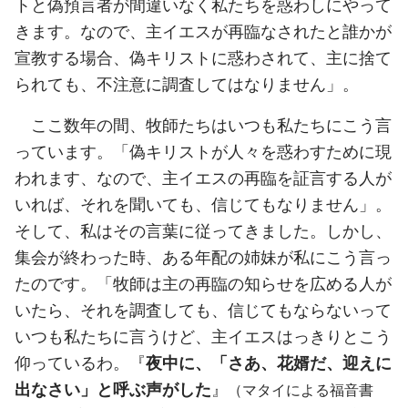
トと偽預言者が間違いなく私たちを惑わしにやって
きます。なので、主イエスが再臨なされたと誰かが
宣教する場合、偽キリストに惑わされて、主に捨て
られても、不注意に調査してはなりません」。
ここ数年の間、牧師たちはいつも私たちにこう言
っています。「偽キリストが人々を惑わすために現
われます、なので、主イエスの再臨を証言する人が
いれば、それを聞いても、信じてもなりません」。
そして、私はその言葉に従ってきました。しかし、
集会が終わった時、ある年配の姉妹が私にこう言っ
たのです。「牧師は主の再臨の知らせを広める人が
いたら、それを調査しても、信じてもならないって
いつも私たちに言うけど、主イエスはっきりとこう
仰っているわ。『
夜中に、「さあ、花婿だ、迎えに
出なさい」と呼ぶ声がした
』
（マタイによる福音書