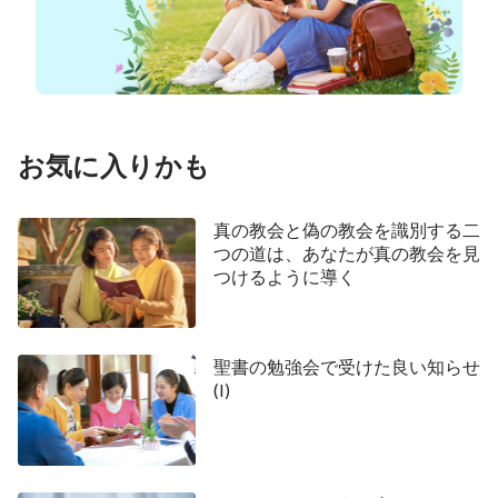
らは言うのです。私には見極める力がありません、
なのであなたの再臨を証言する福音には耳を傾け
ず、信じないようにしています。しかし、今あなた
が再臨されるという預言はほぼ完全に成就していま
す。私はあなたの再臨をさらにお迎えしたくなりま
お気に入りかも
した。主よ、偽キリストに惑わされないためには、
どうやって真キリストと偽キリストを見極めればよ
真の教会と偽の教会を識別する二
いのでしょうか？ 主よ、どうか私をお導きくださ
つの道は、あなたが真の教会を見
い。アーメン！」
つけるように導く
2017年8月16日、水曜日、晴れ
外は太陽が出て晴れ渡り、鳥たちはまるで良い知
聖書の勉強会で受けた良い知らせ
(I)
らせを広めているかのように、鳴きながらお互いを
お追いかけ合っていました。さらに、主の信者であ
るリー姉妹が私に会いたがっていたので、私は気分
が上々でした。彼女は、長年に渡って主のために働