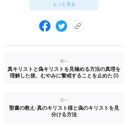
もっと見る
最近、私は一日中困惑しています。時に、主が夢
の中に現われてそれを解決してくださると期待する
ことすらありました。いいえ、私はただ待っている
わけにはいきませんでした。牧師の意見を聞きに行
く必要があったのです。外はどんよりと曇った状態
で、雨が降りそうでしたが、それを気にしている場
合ではありませんでした。私は急いで朝食を済ませ
前へ
た後、レインコートを掴み、電動スクーターに乗っ
真キリストと偽キリストを見極める方法の真理を
て牧師の家に向かいました。
理解した後、むやみに警戒することを止めた (I)
私はリー牧師の家に行き、それからワン牧師の家
に行きました。彼らは私の困惑について「主イエス
次へ
が受肉して再臨されたと宣教する者がいても、それ
聖書の教え-真のキリスト様と偽のキリストを見
は間違いなく虚偽です。惑わされないように、それ
分ける方法
を信じることは拒否しなければなりません」とだけ