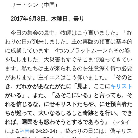
リー・シン（中国）
2017年6月8日、木曜日、曇り
今日の集会の最中、牧師はこう言いました。「終
わりの日が到来しました。主の再臨の預言は基本的
に成就しています。4つのブラッドムーンもその姿
を現しました。大災害もすぐそこまで迫ってきてい
ます。私たちは主が来られるのを注意深く待つ必要
があります。主イエスはこう仰いました。『
そのと
き、だれかがあなたがたに「見よ、ここに
キリスト
がいる」、また、「あそこにいる」と言っても、そ
れを信じるな。にせキリストたちや、にせ預言者た
ちが起って、大いなるしるしと奇跡とを行い、でき
れば、選民をも惑わそうとするであろう
』
（マタイ
。終わりの日には、偽キリス
による
福音
書 24:23-24）