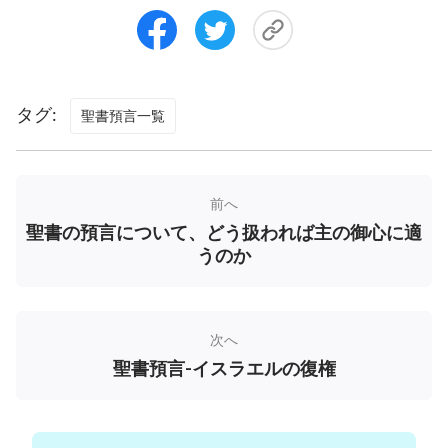
救い主はすでに「白い雲」に乗って戻ってきた
2018年7月ブラッドムーンの再現-ヤーウェの大い
タグ:
なる恐るべき日来たる！
聖書預言一覧
前へ
聖書の預言について、どう扱われば主の御心に適
うのか
次へ
聖書預言-イスラエルの復権