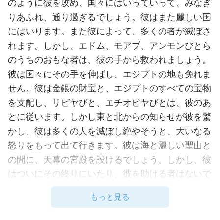
のように彼を攻め、国々にはいっていって、みなぎ
りあふれ、通り過ぎるでしょう。彼はまた麗しい国
にはいります。また彼によって、多くの者が滅ぼさ
れます。しかし、エドム、モアブ、アンモンびとら
のうちのおもな者は、彼の手から救われましょう。
彼は国々にその手を伸ばし、エジプトの地も免れま
せん。彼は金銀の財宝と、エジプトのすべての宝物
を支配し、リビヤびと、エチオピヤびとは、彼のあ
とに従います。しかし東と北からの知らせが彼を驚
かし、彼は多くの人を滅ぼし絶やそうと、大いなる
怒りをもって出て行きます。彼は海と麗しい聖山と
の間に、天幕の宮殿を設けるでしょう。しかし、彼
はついにその終りにいたり、彼を助ける者はないで
しょう。
もっと見る
通読おすすめ：