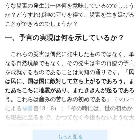
うな災害の発生は一体何を意味しているのでしょう
か？どうすれば神の守りを得て、災害を生き延びる
ことができるのでしょうか？
一、予言の実現は何を示しているか？
これらの災害は偶然に発生したものではなく、単
なる自然現象でもなく、その発生は主の再臨の予言
を成就するものであることは周知の通りです。「
民
は民に、国は国に敵対して立ち上がるであろう。ま
たあちこちに地震があり、またききんが起るであろ
う。これらは産みの苦しみの初めである
」（マルコ
による
福音
書13：8）；「
その時には、世の初めか
ら現在に至るまで、かつてなく今後もないような大
きな患難が起るからである。
」（マタイによる福音
書24：21）これは、終わりの時代が来たこと、そ
もっと見る