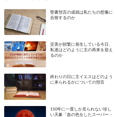
主はすでに帰ってこられたのですから、私たちは
どのように主を迎えればよいのでしょうか。実は、
聖書預言の成就は私たちの想像に
合致するのか
主イエスはすでにその道を教えてくださっているの
です。主イエスは言われました：「
見よ、わたしは
戸の外に立って、たたいている。だれでもわたしの
声を聞いて戸をあけるなら、わたしはその中にはい
災害が頻繁に発生している今日、
って彼と食を共にし、彼もまたわたしと食を共にす
私達はどのように主の再来を迎え
るのか
るであろう。
」（ヨハネの黙示録3：20）；「
夜中
に、『さあ、花婿だ、迎えに出なさい』と叫ぶ声が
した。
」（マタイによる福音書25：6）；「
わたし
終わりの日に主イエスはどのよう
の羊はわたしの声に聞き従う。わたしは彼らを知っ
に来られるかについての預言
ており、彼らはわたしについて来る。
」（ヨハネに
よる福音書10：27）終わりの日、主が戻られると
き、主は私たちの戸を叩いて羊を捜す言葉を発表さ
150年に一度しか見られない珍し
れます。神の羊、すなわち賢いおとめたちは、主が
い天象「血の色をしたスーパー・