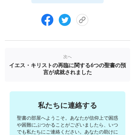
して主イエスがすでに帰ってこられたことを表して
います。正に神の言葉の通りです：
「終わりの日が
来て、世界中の国々は混乱状態である。政治的無秩
序、飢饉、疫病、洪水、干ばつが至る所で出現して
いる。人間界には大惨事があり、天も災害を地上に
もたらした。これらは終わりの日の兆候である。
」
「実践（２）」より「
終わりの日と言うとき、それ
次へ
イエス・キリストの再臨に関する6つの聖書の預
は別の時代を指しており、その際イエスは、あなた
言が成就されました
がたは必ずや災害に見舞われ、地震、飢饉、疫病に
遭遇すると言ったが、そのことは、それが新しい時
代であり、もはや古くなった恵みの時代ではないこ
とを示す。
」「神の働きのビジョン（３）」より
私たちに連絡する
このことから、あらゆる災害の発生は、終わりの
聖書の部屋へようこそ。あなたが信仰上で困惑
日のしるしであり、主イエスはすでに再臨され、恵
や困難にぶつかることがございましたら、いつ
みの時代を終わらせ、新しい時代を開かれたので
でも私たちにご連絡ください。あなたの助けに