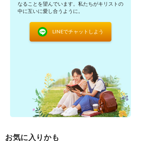
なることを望んでいます。私たちがキリストの
す。しかし、人類はあまりにも深く堕落してしまい
中に互いに愛し合うように。
ました。誰も神や神の顕現や働きを積極的に探そう
とせず、主が帰ってこられたという証しを聞いて
LINEでチャットしよう
も、いまだに多くの人が求めたり調べたりすること
を拒んでいます。ですから、神は私たちに警告を与
え、麻痺した心を目覚めさせるために、さまざまな
災いを起こされるのです。主の再臨の預言が成就
し、主はすでに帰ってこられたということを、私た
ちにはっきりと認識させたいのです。 災害を通し
て、早く神の顕現を求め、主の再臨を迎えなければ
ならないと迫っておられるのです。そうしてこそ、
私たちは神に救われ、神の保護を受け、災害を生き
延びる機会を得ることができるのです。
二、主の再臨をどのように迎えるか
お気に入りかも