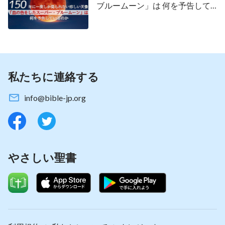
戻られたという証しを聞くと、積極的に探し、調べ
ブルームーン」は 何を予告して
ます。真理を発見し、帰ってこられた主の言葉から
いるのか
神の声を認識したら、受け入れて従います。これ
は、主の再臨を迎え、主とともに宴会に参加するこ
とです。神の言葉の通り：「
神の足跡を探し求めて
いるわたしたちは、神の心意、神の言葉、神の発す
私たちに連絡する
る声を探り求めなければならない。神が語る新しい
info@bible-jp.org
言葉があるところには神の声があり、神の足跡があ
るところには神の業があるからである。神による表
現があるところに神が現れ、神が現れるところには
真理、道、いのちがある。神の足跡を探し求める中
やさしい聖書
で、あなたがたは「神は真理であり、道であり、い
のちである」という言葉を無視していた。そのた
め、真理を受け取っても神の足跡を見出したとは思
わない人が多いのである。ましてや、神の現れを認
めることなどない。なんと大きな過ちであること