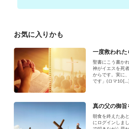
サイトで記事を読んだり、福音映画を見てい
す。後でリンクを送ってあげますよ」。
お気に入りかも
ヂャオ・シュンはこれに驚き、興奮した口
謝します！ ならば、神の御心に従うことが
一度救われた
疑問が重荷になっているから、答えが分かる
聖書にこう書か
神がイエスを死
ジムは続けて言いました。「神の御心に従
からです。実に
が表す真理の全て、すなわち、神が私たち人
です」(ロマ10 […
す。私たちは神がお求めになること全てを行
ます。これ故に、神の御心に従うということ
真の父の御旨
真理をたくさんの側面から実践するというこ
朝食を終えたあ
節を読んであげますよ。『
どの時代において
にログインしま
で叩きながら尋