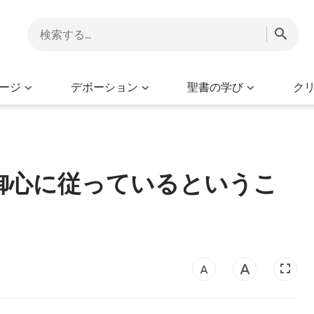
ージ
デボーション
聖書の学び
ク
御心に従っているというこ