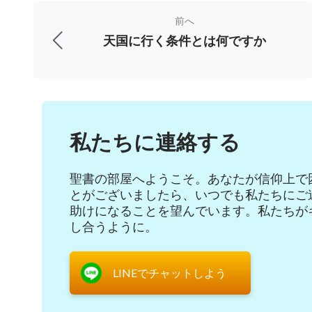
必ずしも神の御心に従っているというわけで
前へ
の個人的な動機や目的が何であるかを知るこ
天国に行く条件とは何ですか
「ジム兄弟、あなたの言ったことはとても
や、その目的を調べることには注意していま
も苦しんで、働いているように見えるだろう
私たちに連絡する
は、神の御心に適っているだろうとしか思っ
ださり、そして再臨なさる時には間違いなく
聖書の部屋へようこそ。あなたが信仰上で
た。でも、どうやら自分の追求と理解には欠
とがございましたら、いつでも私たちにご
助けになることを望んでいます。私たちが
会ってからたったの2年しか経っていません
し合うように。
たようですね。聖書の勉強をたくさんなさっ
LINEでチャットしよう
「私がこうやって少し教示できるようにな
も、むしろそれは主の啓示と指導があったお