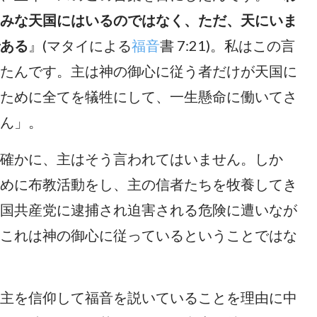
みな天国にはいるのではなく、ただ、天にいま
ある
』(マタイによる
福音
書 7:21)。私はこの言
たんです。主は神の御心に従う者だけが天国に
ために全てを犠牲にして、一生懸命に働いてさ
ん」。
確かに、主はそう言われてはいません。しか
めに布教活動をし、主の信者たちを牧養してき
国共産党に逮捕され迫害される危険に遭いなが
これは神の御心に従っているということではな
主を信仰して福音を説いていることを理由に中