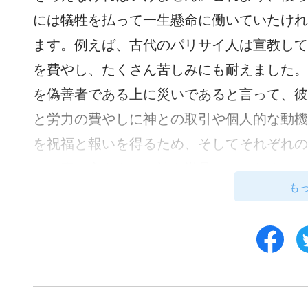
には犠牲を払って一生懸命に働いていたけれ
ます。例えば、古代のパリサイ人は宣教して
を費やし、たくさん苦しみにも耐えました。
を偽善者である上に災いであると言って、彼
と労力の費やしに神との取引や個人的な動機
を祝福と報いを得るため、そしてそれぞれの
で、真の心をもって神を満足させるためでは
も
来られた時、彼らは主の働きを受け入れるこ
っただけでなく、ユダヤの民を先導して主イ
彼らは主イエスに対する偽証までしました。
りであり、彼らは主イエスを敵扱いしたので
いであると言って、彼らを非難されたのです