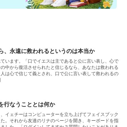
ます。そうやってたくさん真理を理解したんで
調で言いました。「ああ、なるほど！ 主に感
どういうことかは分かりましたか？ 私はこの
ら、永遠に救われるというのは本当か
まで落ち着けそうにないですよ」。
れています。「口でイエスは主であると公に言い表し、心で
者の中から復活させられたと信じるなら、あなたは救われる
うということは、神の道、神の言葉、そして神
、人は心で信じて義とされ、口で公に言い表して救われるの
類から求めておられることに従うということで
]
って、神の指示に厳密に従い続ける必要があり
は、幾つかの言葉を実践するだけではなくて、
を行なうこととは何か
となんです。私が福音ウェブサイトで目にした
と、イェチーはコンピューターを立ち上げてフェイスブック
も、神は人間のもとで働くときには、人間に言
した。それから友達のリナのページを開き、キーボードを指
ねました。「ログインしてますか？質問したいことがありま