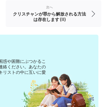
はないことが分かります。大切なのは、私たち
次へ
となんです」。
クリスチャンが罪から解放される方法
は存在します (II)
実践的です。私は自分が一生懸命に働く動機
せんでした。私は、表面的には他の人たちより
し、そうやって一生懸命に働いて努力すること
ていませんでした。主は私のことを見ていてく
私を天国に引き上げてくださると信じていまし
困惑や困難にぶつかるこ
陥があるようです。ジム兄弟、あなたと最後に
連絡ください。あなたの
キリストの中に互いに愛
が、主を信仰することについてたくさん学ばれ
たのではないですか？」
った理由は、聖書の勉強に力を入れたことより
かげなんです。それに、私は頻繁に福音ウェブ