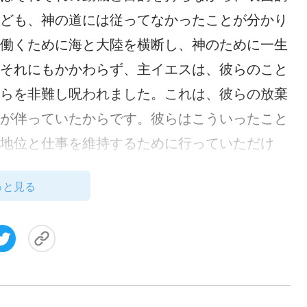
ども、神の道には従ってなかったことが分かり
働くために海と大陸を横断し、神のために一生
それにもかかわらず、主イエスは、彼らのこと
らを非難し呪われました。これは、彼らの放棄
が伴っていたからです。彼らはこういったこと
地位と仕事を維持するために行っていただけ
なかったのです。主イエスが働きと説教をしに
っと見る
とも、ユダヤの民を神の前に導くこともしなか
エスを狂信的に非難そして抵抗させたのです。
彼らの行いは、その全てが主の道に対する裏切
す。これ故に、主は、彼らのことを偽善者で災
。パリサイ人の例から、一生懸命に働くことは