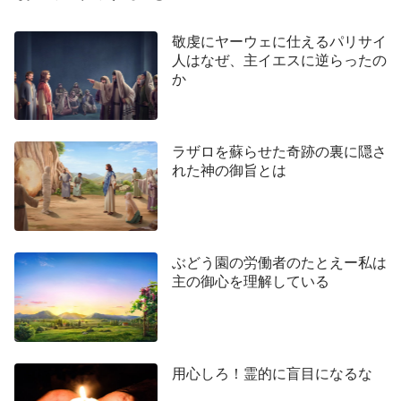
主イエス様は言われました。「あなたがたが、こ
敬虔にヤーウェに仕えるパリサイ
の山でも、またエルサレムでもない所で、父を礼拝
人はなぜ、主イエスに逆らったの
する時が来る。…しかし、まことの礼拝をする者た
か
ちが、霊とまこととをもって父を礼拝する時が来
る。そうだ、今きている。父は、このような礼拝を
ラザロを蘇らせた奇跡の裏に隠さ
する者たちを求めておられるからである。」（ヨハ
れた神の御旨とは
ネによる福音書 4:21、23)主イエス様の言葉から、
イエス様は私たちが形にばかりこだわったり行事に
参加したりするばかりでなく、霊と誠真をもって神
様を礼拝することを望んでおられることが分かりま
ぶどう園の労働者のたとえー私は
主の御心を理解している
す。昔、パリサイ人や祭司長、律法学者たちは神殿
での様々な儀式や規則ばかりにこだわっていまし
た。彼らは毎日神様にいけにえを捧げましたが、神
様の言葉を実践することはほとんどなく、ヤーウェ
用心しろ！霊的に盲目になるな
の命令に従うこともなく、神様からの命令を捨てて