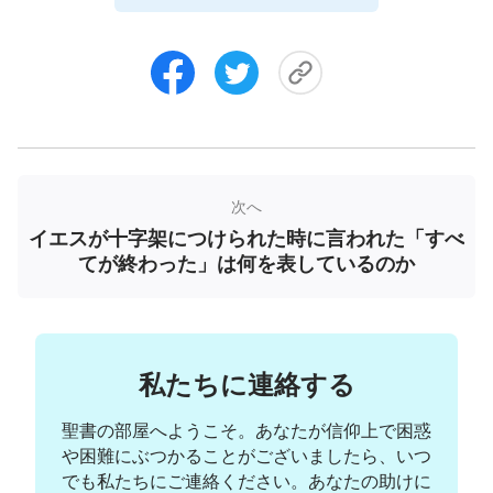
主による喜びと豊かな恵みなのです。主イエス様が
生まれて神様が直接受肉されて贖いの業をなされた
からこそ、人類は罪の宣告を逃れることができ、律
法の足かせを外すことができたと言えるのです。そ
れによって、人間は罪に定められることも死の宣告
を受けることもなくなったのです。主イエス様が生
まれてくださったから、主に従うものは本当の平和
次へ
と喜びを享受することができるのです。それ以上
イエスが十字架につけられた時に言われた「すべ
に、主イエス様が生まれてくださり、神様の霊が通
てが終わった」は何を表しているのか
常の体となられて私たちと同じ言葉を語られたの
で、主の言葉から人に対する神様の御心と要求をよ
り明確に理解することができ、私たちは更に新し
私たちに連絡する
く、より霊的に成長して実践をすることができ、神
様とより近い関係になれるのです。主イエス様が地
聖書の部屋へようこそ。あなたが信仰上で困惑
上に来られて真理を現わし、贖いの業を完成された
や困難にぶつかることがございましたら、いつ
でも私たちにご連絡ください。あなたの助けに
ことの背景にあるものは、人間を救おうとする神様