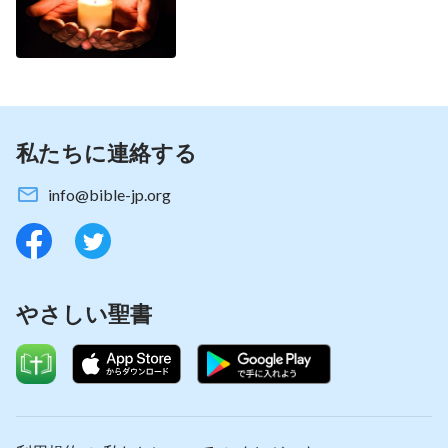
人間的な伝統にのみ従ったのです。そして最終的
に、彼らは神様からの称賛を得なかったばかりか、
主イエス様に嫌われ、呪われたのです。現代の教会
が大がかりなクリスマスのお祝いをしても、それは
一時のことに過ぎません。人々があつまって喜び、
私たちに連絡する
幸せを感じても、心から主を礼拝しているのではな
く、クリスマスを機会として神様の御心を理解した
info@bible-jp.org
り認識を得たりしているのではありません。そうで
あれば、主イエス様から認めていただくことはでき
ないのです。事実、主イエス様が正式にその業を始
められた時から贖いの業を完了された時までの間
やさしい聖書
に、主イエス様は多くの真理を現わされ、多くの要
求を提示されました。私たちがみな主の御言葉を実
践することに重きをおいていつでもどこでも、どん
なことがあっても、誰に対しても主の教えを実践す
ることが、主の望まれることであり、御心なので