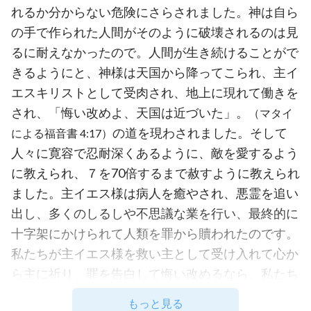
れるか分からない危険にさらされました。神は自ら
の手で作られた人間がそのように破壊されるのは見
るに耐えなかったので。人間が生き続けることがで
きるようにと、神様は天国から降ってこられ、主イ
エスキリストとして受肉され、地上に現れて働きを
され、「悔い改めよ、天国は近づいた」。
（マタイ
の道を現わされました。そして
による福音書 4:17）
人々に寛容で忍耐深くあるように、敵を愛するよう
に教えられ、７を70倍するまで赦すように教えられ
ました。主イエス様は病人を癒やされ、悪霊を追い
出し、多くのしるしや不思議な業を行い、最終的に
十字架にかけられて人類を罪から贖われたのです。
私たちが主イエス様を救い主として受け入れて心か
ら主に祈り、罪を告白して悔い改めるなら、私たち
の罪は赦され、平安と喜びを享受できます。それは
もっと見る