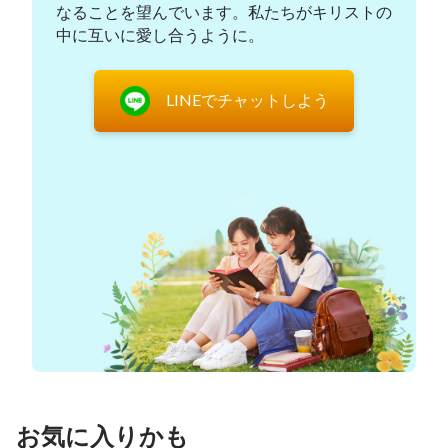
なることを望んでいます。私たちがキリストの
のなみなみならぬ努力があったのです。それは、私
中に互いに愛し合うように。
たち堕落した人間に対する神様の愛と憐れみなので
す。
LINEでチャットしよう
主イエス様の御心、そしてと私たちに求められる
こと
主イエス様が贖いの業を完成され、甦られて天に
昇られたけれども、イエス様の誕生を記念して多く
の人々はクリスマスになるとパーティーを開き、
様々な行事で主イエス様の誕生をお祝いするので
す。けれども、私たちはクリスマスの意味と、主イ
エス様の御心や私たちにイエス様が求めておられる
ことを理解しているでしょうか。神様に満足してい
ただき、称賛していただくには、私たちは何をすべ
きなのでしょうか。
お気に入りかも