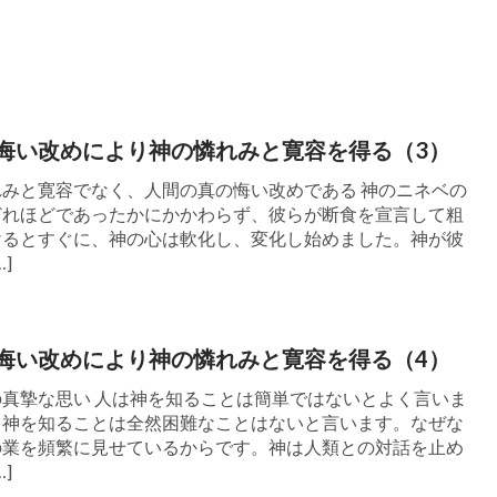
、誰一人として出生、老化、疾病、死の法則か
命から逃れられる人はいないことを悟るまで、
生最後の節目に直面せざるを得なくなった時に
悔い改めにより神の憐れみと寛容を得る（3）
のある高い地位にあったとしても、やはり死を
みと寛容でなく、人間の真の悔い改めである 神のニネベの
来の名もなき孤独な魂という境遇に還らなけれ
どれほどであったかにかかわらず、彼らが断食を宣言して粗
いる人々は両親がすべてであると考え、財産の
けるとすぐに、神の心は軟化し、変化し始めました。神が彼
]
る上での手段であると考えます。立派な地位が
めに命を賭けます。この世界を手放そうとする
て追求してきた物事が、空を過ぎゆく雲のよう
悔い改めにより神の憐れみと寛容を得る（4）
きなければ、自分とともに連れていくこともで
真摯な思い 人は神を知ることは簡単ではないとよく言いま
、神を知ることは全然困難なことはないと言います。なぜな
こともなければ、この世を去る孤独な魂の帰路
の業を頻繁に見せているからです。神は人類との対話を止め
]
、またとりわけそうした物事のなかに、人々を