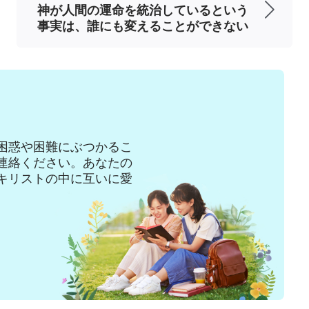
人間は、臨終時に途方に暮れる
神が人間の運命を統治しているという
事実は、誰にも変えることができない
き孤独な魂は、両親と家族を得て、人類の一員
界を見る機会を得ます。この魂は、創造主の統
さを知る機会、そして何よりも、神の権威を知
し大半の人が、こうした稀少で束の間の機会を
エネルギーを運命に立ち向かうことに使い果た
困惑や困難にぶつかるこ
位の間を行き来して、すべての時間を費やしま
連絡ください。あなたの
キリストの中に互いに愛
名声であり、彼らはこれらを人生において最も
が自分の運命に不満を言うものの、人間はなぜ
人生の価値と意味は何であるか、といった、最
追いやって考えないようにしています。人々
を失い白髪とシワが現れるまで、ただせわしな
富と名声で人間の老衰を止めることはできない