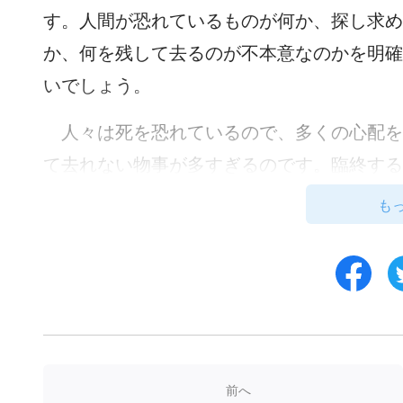
す。人間が恐れているものが何か、探し求め
か、何を残して去るのが不本意なのかを明確
いでしょう。
人々は死を恐れているので、多くの心配を
て去れない物事が多すぎるのです。臨終する
愛する人々、財産など様々な事について、あ
も
消できるかのように、あたかも生きている人
無力感と淋しさから逃れられるかのように思
した恐怖、愛する人と離別する恐怖、青い空
あります。愛する人と共にいることに慣れき
放して未知の世界にたった一人で立ち去るこ
前へ