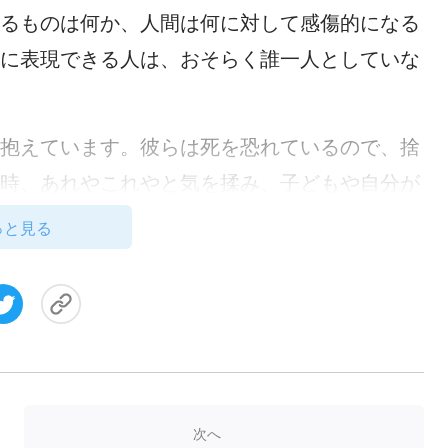
るものは何か、人間は何に対して感傷的になる
に表現できる人は、おそらく誰一人としていな
抱えています。彼らは死を恐れているので、捨
時、あれやこれやと気を揉み、子どもや自分が
たかも心配すれば死がもたらす苦悩や恐怖を解
っと見る
々と何らかの親しい関係を維持すれば死に伴う
う人々もいます。人間の心の奥底には、漠然と
や物質世界を二度と見られないことへの恐怖が
った、人を恋しがる魂は、握りしめたものを手
とに抵抗を感じています。
次へ