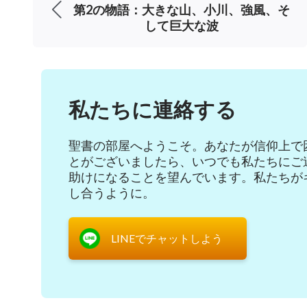
3．富と名声を追求して人生を過ごした
第2の物語：大きな山、小川、強風、そ
して巨大な波
創造主の統治と定めにより誕生した名もな
となる機会、そして人間の生活を体験して世
治を経験する機会、創造主の創造の素晴らし
私たちに連絡する
り、神の権威に服従する機会を得ます。しか
実際に掴むことはありません。人は一生分の
聖書の部屋へようこそ。あなたが信仰上で
し、家族を養おうとせわしなく働き、富と地
とがございましたら、いつでも私たちにご
助けになることを望んでいます。私たちが
す。人々が大切にするものは、家族、金銭、
し合うように。
価値の高いものとみなします。すべての人々
生きているのか、人間はどう生きるべきか、
LINEでチャットしよう
も喫緊に検討して理解すべき問題を頭の隅に
は、その生涯が何年であるかを問わず、若さ
く富と名声を追い求めて全生涯を生きます。