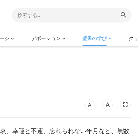
ージ
デボーション
聖書の学び
ク
哀、幸運と不運、忘れられない年月など、無数