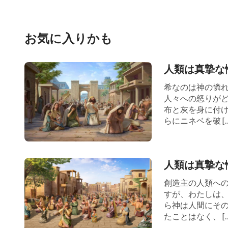
こと、金銭で心の空虚感を埋められないこと
ら除外される人はいないこと、待ち受ける運
お気に入りかも
そのような生き方をするのです。人々は、人
人類は真摯な
初めて、巨額の財産があったとしても、特権
希なのは神の憐れ
免れられる人はおらず、人は一人残らず、元
人々への怒りが
ばならないということを理解します。両親の
布と灰を身に付
らにニネベを破 […
ある人々は金銭が自分の頼みの綱であり生き
あれば、人々はそれにしがみついて、そのた
時になって初めて、人々は自分が生涯をかけ
人類は真摯な
なものであり、いずれも掴み続けることもで
創造主の人類への
すが、わたしは
きないものであり、自分を死から免れさせる
ら神は人間にそ
たことはなく、 […
に仲間や慰めを与えることもないものであり