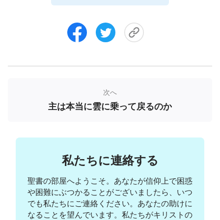
当たりにしているのは、罪を赦され信仰により義と
されても、人は罪を犯し続け、罪を犯しては悔い改
めるという悪循環に陥っているということ。罪から
逃れられない苦しみの中で生きざるを得ないので
す。どの教派にも、嫉妬し合い、他人と争い、名声
や利益を求め、互いを誹りあう人がいます。これは
日常茶飯事です。信者の大半は神の恵みを受けるた
次へ
めだけに神を信仰し、神の言葉を行いません。危機
主は本当に雲に乗って戻るのか
に直面すると教会に駆け込みますが、何もない時に
は流行に流され、教会は宴席を設けるだけの場所と
化し、真理を交わったり、個人の証しを伝えたりす
私たちに連絡する
る人の姿はなく、最高の恵みと祝福を求めて互いに
競い合うだけ。大災難が降りかかっているのに、主
聖書の部屋へようこそ。あなたが信仰上で困惑
が自分たちを引き上げるために雲に乗って現れない
や困難にぶつかることがございましたら、いつ
でも私たちにご連絡ください。あなたの助けに
ため、信仰心と愛が冷めてしまい、神への不満や批
なることを望んでいます。私たちがキリストの
判を表し始めています。中には神を否定し裏切る人