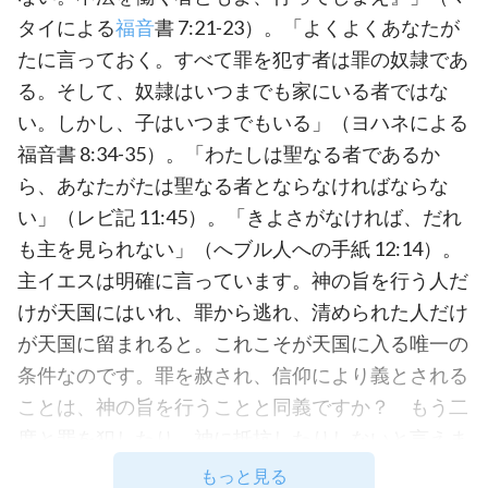
タイによる
福音
書 7:21-23）。「よくよくあなたが
たに言っておく。すべて罪を犯す者は罪の奴隷であ
る。そして、奴隷はいつまでも家にいる者ではな
い。しかし、子はいつまでもいる」（ヨハネによる
福音書 8:34-35）。「わたしは聖なる者であるか
ら、あなたがたは聖なる者とならなければならな
い」（レビ記 11:45）。「きよさがなければ、だれ
も主を見られない」（へブル人への手紙 12:14）。
主イエスは明確に言っています。神の旨を行う人だ
けが天国にはいれ、罪から逃れ、清められた人だけ
が天国に留まれると。これこそが天国に入る唯一の
条件なのです。罪を赦され、信仰により義とされる
ことは、神の旨を行うことと同義ですか？ もう二
度と罪を犯したり、神に抵抗したりしないと言えま
すか？ もちろん言えません。主を信じる人が目の
もっと見る