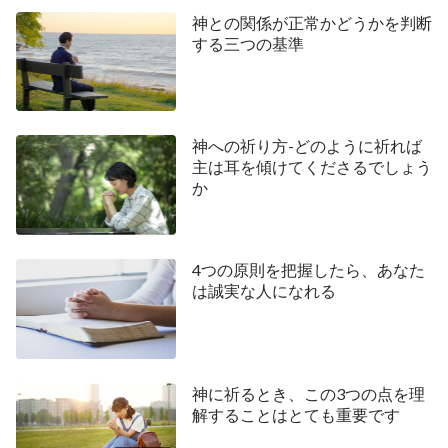
振る舞いは誰の目にも明らかであり、神の目に悪人
神との関係が正常かどうかを判断
と映ることは疑いようがありません。神は聖く、義
する三つの基準
です。絶えず罪を犯し、神を批判し、神に抵抗する
人を天国に入れることなどありえますか？ 絶対に
ありえません。ですから、「信仰によって義とされ
神への祈り方-どのように祈れば
れば天国に行ける」という人の考えは、主の言葉や
主は耳を傾けてくださるでしょう
真理と矛盾する観念なのです。それは人のとてつも
か
ない欲望が生んだ観念と想像に他なりません。
ここまでの話で、こう思う人もいるでしょう。
4つの原則を把握したら、あなた
「信仰を通して恵みを受け、救われることは、
聖書
は誠実な人になれる
に書かれている」と。「なぜなら、人は心に信じて
義とされ、口で告白して救われるからである」（ロ
ーマ人への手紙 10:10）。「あなたがたの救われた
神に祈るとき、この3つの点を理
のは、実に、恵みにより、信仰によるのである。そ
解することはとても重要です
れは、あなたがた自身から出たものではなく、神の