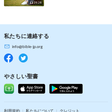
28:28
賜物である」（エペソ人への手紙 2:8）。信仰の救
いによって天国に行けないのなら、この「救い」と
は何を意味するのでしょう？ 全能神がこの真理の
奥義について説明しています。一緒にその言葉を見
てみましょう。全能神は言われます。「当時、イエ
私たちに連絡する
スの働きは全人類を贖う働きだった。イエスを信じ
info@bible-jp.org
るすべての人の罪は赦され、あなたがイエスを信じ
る限り、イエスはあなたを贖っただろう。イエスを
信じるなら、もはや罪ある人ではなく、罪から解放
されたのである。これが救われるということ、信仰
やさしい聖書
によって義とされるということである。しかし、信
じている人たちの中には反抗的で、神に逆らうもの
が残っており、それはやはり徐々に取り除く必要が
あった」（「神の働きのビジョン（２）」『言葉は
肉において現れる』）。「人は罪を赦されたが、人
利用規約
私たちについて
クレジット
|
|