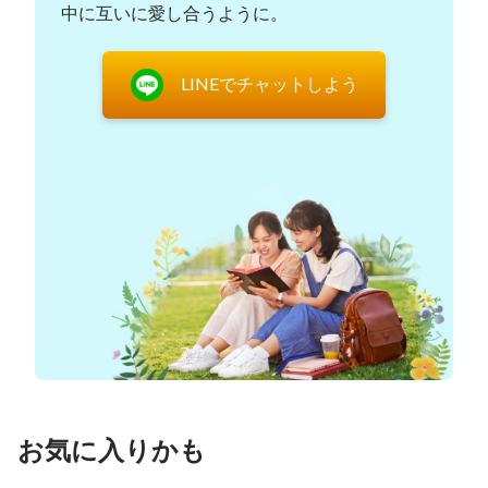
中に互いに愛し合うように。
さえいます。この事実からわかるのは、罪を赦さ
れ、救いという恵みを得ることで、人の行いがよく
LINEでチャットしよう
なっても、だからといって罪の束縛から完全に逃
れ、神に従うわけではなく、清められ、天国に入る
資格を得るわけでもないということ。それは都合の
いい考えにすぎません。なぜ主イエスは、その御名
によって預言し、悪霊を追い出した人たちを不法を
働く者、全く知らない人たちと呼んだのか、おわか
りでしょう。人は罪を赦されたものの、いまだに罪
を犯し続け、主を責め、批判し、主がまだ現れない
ことに不満を抱き、主を否定し、裏切り始めまし
た。自分を天国に導いてくれなければ主に文句を言
ってやる、などと言う人さえいます。彼らは主イエ
スを弾圧し、断罪したパリサイ人と同等、またはパ
お気に入りかも
リサイ人よりもたちが悪いと言えるでしょう。その