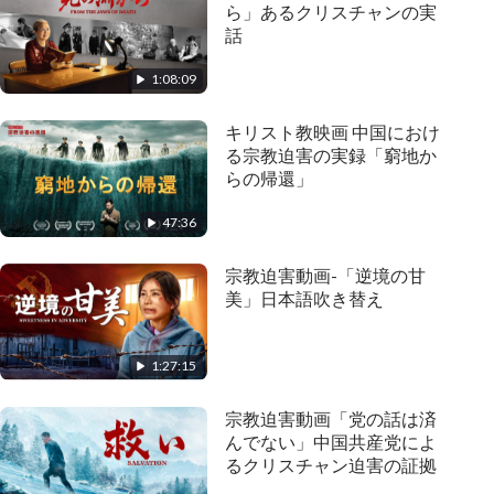
ら」あるクリスチャンの実
話
1:08:09
キリスト教映画 中国におけ
る宗教迫害の実録「窮地か
らの帰還」
47:36
宗教迫害動画-「逆境の甘
美」日本語吹き替え
1:27:15
宗教迫害動画「党の話は済
んでない」中国共産党によ
るクリスチャン迫害の証拠