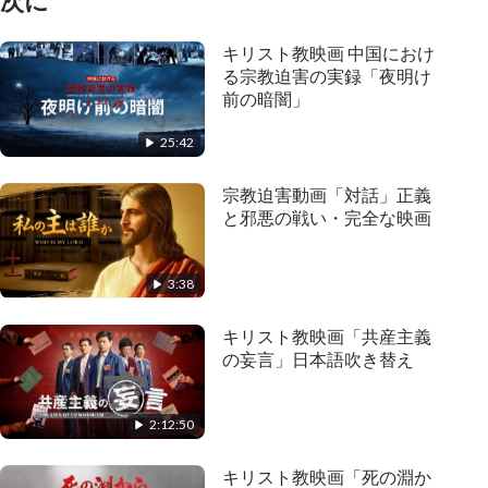
次に
キリスト教映画 中国におけ
る宗教迫害の実録「夜明け
前の暗闇」
25:42
宗教迫害動画「対話」正義
と邪悪の戦い・完全な映画
3:38
キリスト教映画「共産主義
の妄言」日本語吹き替え
2:12:50
キリスト教映画「死の淵か