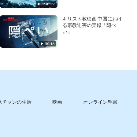
1:38:29
キリスト教映画 中国におけ
る宗教迫害の実録「隠ぺ
い」
50:16
スチャンの生活
映画
オンライン聖書