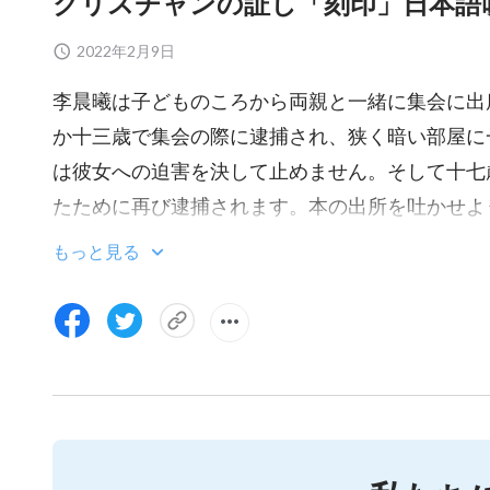
クリスチャンの証し「刻印」日本語
2022年2月9日
李晨曦は子どものころから両親と一緒に集会に出
か十三歳で集会の際に逮捕され、狭く暗い部屋に
は彼女への迫害を決して止めません。そして十七
たために再び逮捕されます。本の出所を吐かせよ
えた上、彼女に「政治犯」と書かれたボードをぶら
もっと見る
李晨曦を逮捕しに来ます。彼女はやむを得ず故郷
よる嫌がらせと脅しを頻繁に受けた彼女の家族は
す。母親は長期にわたるストレスと不安に耐えら
きた父親も、警察による残酷な暴行のせいでさら
して引き裂かれます。逃走中、李晨曦は兄弟姉妹
よる恐怖の支配に苦しみ、何度も取り締まりを受
拷問を受ける者もいます。暴行を受けて命を落と