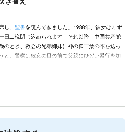
吹き替え
席し、
聖書
を読んできました。1988年、彼女はわず
一日二晩閉じ込められます。それ以降、中国共産党
歳のとき、教会の兄弟姉妹に神の御言葉の本を送っ
うと、警察は彼女の目の前で父親にひどい暴行を加
下げて通りを歩かせます。1996年、警察はまたも
から逃げ、逃亡者の生活を始めます。共産党警察に
みな、絶え間ない恐怖の中で暮らすことになりま
れず精神耗弱に陥り、以前から健康問題に苦しんで
に体調が悪化します。かつて幸せだった家族はかく
に加わって全国に
福音
を広めます。彼らは共産党に
け逮捕されます。兄弟姉妹の中には逮捕後、残虐な
した者もいれば、十年以上の懲役刑を宣告された者