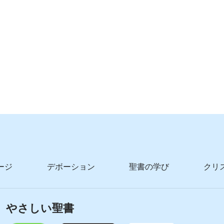
ージ
デボーション
聖書の学び
クリ
やさしい聖書