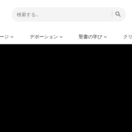
ージ
デボーション
聖書の学び
ク