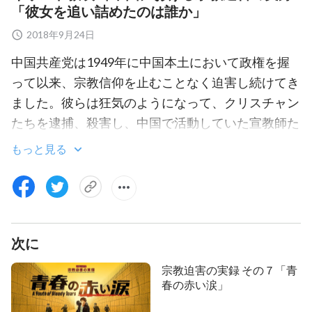
「彼女を追い詰めたのは誰か」
2018年9月24日
中国共産党は1949年に中国本土において政権を握
って以来、宗教信仰を止むことなく迫害し続けてき
ました。彼らは狂気のようになって、クリスチャン
たちを逮捕、殺害し、中国で活動していた宣教師た
ちを国外へ追放、虐待しました。また数え切れない
もっと見る
ほどの
聖書
を没収、廃棄処分し、教会の建物を封鎖
したり破壊したりして、全ての家の教会（家庭集
会）を根絶しようとしてきました。このドキュメン
タリー映画は、中国本土の
キリスト
教徒で、中国共
次に
産党警察によって逮捕され、神を信じ、彼女の本分
を尽くすがゆえに最終的に労働収容所での自殺を招
宗教迫害の実録 その７「青
いたあらゆる非人道的拷問を受けた高玉峰の話で
春の赤い涙」
す。中国共産党の邪悪な支配下で逮捕後の収監でキ