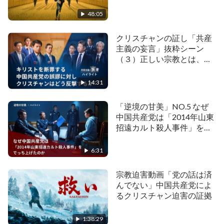
リスト教徒たちが経験した凶悪な虐待と非人道的な
48:05
迫害の真実を明らかにし、中国共産党の神に対する
憎悪とキリスト教徒たちの虐殺の悪魔的本質を暴露
クリスチャンの証し「共産
主義の妄言」抜粋シーン
します。
（３）正しい宗教とは、邪
教とは
画像は以下から抜粋した素材を含む。
14:31
Wow!視覺特效Show 一手!影片素材上傳區!
「逆境の甘美」NO.5 なぜ
中国共産党は「2014年山東
https://www.youtube.com/channel/UCo2WsnnMMdo
招遠カルト殺人事件」をで
っち上げたのか
6:31
宗教迫害動画「党の話は済
んでない」中国共産党によ
るクリスチャン迫害の証拠
1:38:29