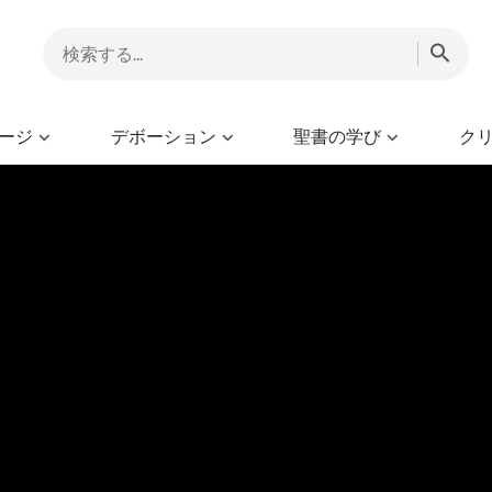
ージ
デボーション
聖書の学び
ク