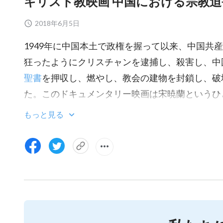
キリスト教映画 中国における宗教
2018年6月5日
1949年に中国本土で政権を握って以来、中国共
狂ったようにクリスチャンを逮捕し、殺害し、中
聖書
を押収し、燃やし、教会の建物を封鎖し、破
た。このドキュメンタリー映画は宋暁蘭というひ
共産党警察が一貫性のない矛盾した説明を与えた
もっと見る
と嘘をつき続けていたことを発見した。公安局の
仰と彼女の本分の行いの結果、中国共産党に密に
彼女を逮捕した際、彼らは彼女を撲殺した。非難
警察は真実を隠蔽した……。
以下から抜粋した素材を含む
Wow!視覺特效Show 一手!影片素材上傳區!