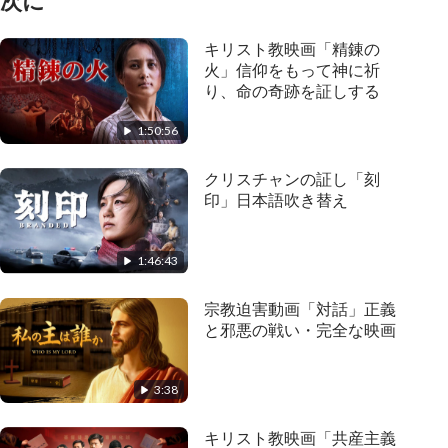
次に
キリスト教映画「精錬の
火」信仰をもって神に祈
り、命の奇跡を証しする
1:50:56
クリスチャンの証し「刻
印」日本語吹き替え
1:46:43
宗教迫害動画「対話」正義
と邪悪の戦い・完全な映画
3:38
キリスト教映画「共産主義