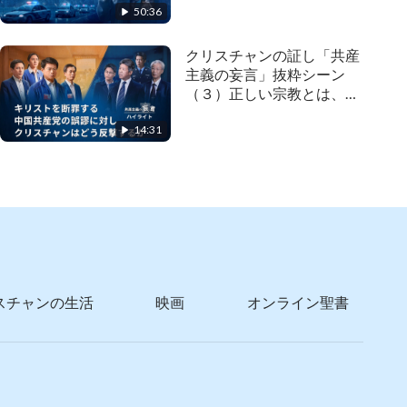
50:36
クリスチャンの証し「共産
主義の妄言」抜粋シーン
（３）正しい宗教とは、邪
教とは
14:31
スチャンの生活
映画
オンライン聖書