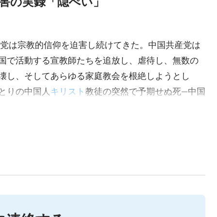
迫害の実録「隠ぺい」
産党は宗教的信仰を迫害し続けてきた。中国共産党は
国で活動する宣教師たちを追放し、虐待し、無数の
壊し、そしてあらゆる家庭教会を根絶しようとし
とりの中国人
キリスト
教徒の突然で予期せぬ死—中国
死を描く。調査の後、宋一家は警察が初めからずっ
知り合いから、宋一家の親戚は、宋暁蘭は神への信
監視し続けられていたことを知った。警察官たちが
を逃れようと、宋暁蘭の死の現場を捏造することで