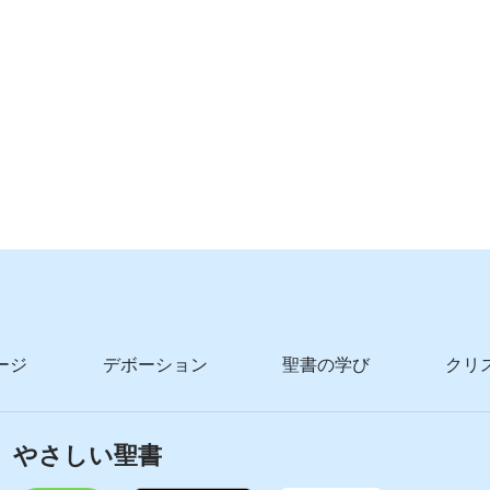
ージ
デボーション
聖書の学び
クリ
やさしい聖書