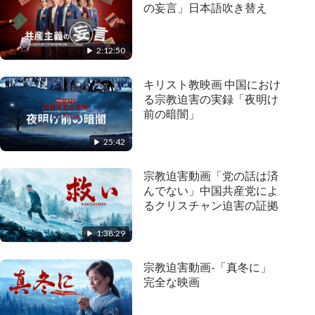
の妄言」日本語吹き替え
2:12:50
キリスト教映画 中国におけ
る宗教迫害の実録「夜明け
前の暗闇」
25:42
宗教迫害動画「党の話は済
んでない」中国共産党によ
るクリスチャン迫害の証拠
1:38:29
宗教迫害動画-「真冬に」
完全な映画