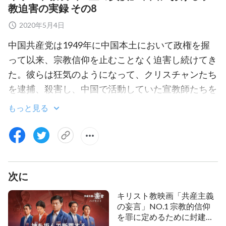
教迫害の実録 その8
2020年5月4日
中国共産党は1949年に中国本土において政権を握
って以来、宗教信仰を止むことなく迫害し続けてき
た。彼らは狂気のようになって、クリスチャンたち
を逮捕、殺害し、中国で活動していた宣教師たちを
国外へ追放、虐待した。また数え切れないほどの
聖
もっと見る
書
を没収、廃棄処分し、教会の建物を封鎖したり破
壊したりして、全ての家庭教会を根絶しようとして
きた。このドキュメンタリーは、中国共産党による
迫害で命を落とした中国のクリスチャン、ユ・ドゥ
次に
ーフイの実体験の記録である。ユは神を信じ、自身
の本分を尽くしたために共産党に逮捕され、暴行を
キリスト教映画「共産主義
加えられたあげく懲役刑を宣告された。服役中、看
の妄言」NO.1 宗教的信仰
を罪に定めるために封建的
守は長期間にわたりユから強制的に血を抜いた。ユ