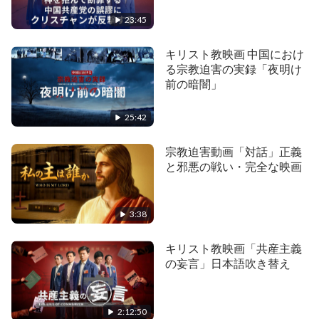
迷信を用いる中国共産党の
はこの責め苦によって極限まで弱り、痩せ衰えた。
意図
23:45
釈放後には重度の出血性貧血と診断され、それが原
因で悪性腫瘍を発症したのではないかと疑われる。
キリスト教映画 中国におけ
る宗教迫害の実録「夜明け
数度にわたり転院するも、どの病院もユを治療する
前の暗闇」
ことはできなかった。そして最後は不当な死を迎え
たのである。かつて幸せだった家族は完全に破壊さ
25:42
れ、家族には取り返しのつかない苦痛とトラウマが
宗教迫害動画「対話」正義
残った……
と邪悪の戦い・完全な映画
このビデオは以下からの抜粋を含みます
3:38
【Wow!視覺特效Show一手!影片素材上傳區!
https://www.youtube.com/channel/UCo2WsnnMMdo
キリスト教映画「共産主義
の妄言」日本語吹き替え
2:12:50