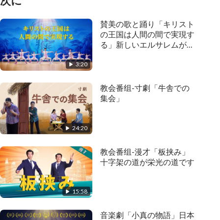
次に
賛美の歌と踊り「キリスト
の王国は人間の間で実現す
る」新しいエルサレムが天
から下って来る
3:20
教会番组-寸劇「牛舎での
集会」
24:20
教会番组-漫才「板挟み」
十字架の道が栄光の道です
15:58
音楽劇「小真の物語」日本