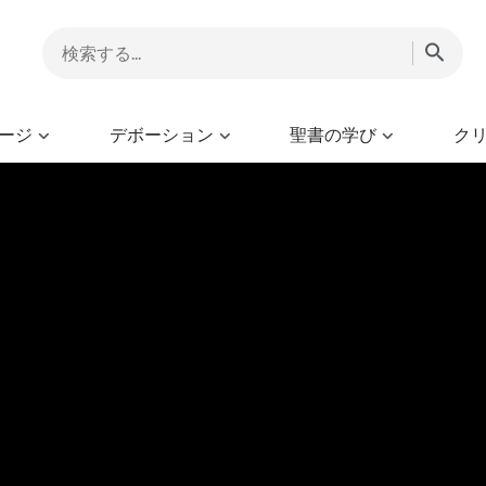
ージ
デボーション
聖書の学び
ク