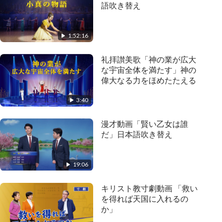
語吹き替え
1:52:16
礼拝讃美歌「神の業が広大
な宇宙全体を満たす」神の
偉大なる力をほめたたえる
3:40
漫才動画「賢い乙女は誰
だ」日本語吹き替え
19:06
キリスト教寸劇動画 「救い
を得れば天国に入れるの
か」