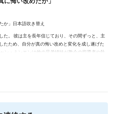
真に悔い改めたか」
たか」日本語吹き替え
した。 彼は主を長年信じており、その間ずっと、主
したため、自分が真の悔い改めと変化を成し遂げた
チャン・ミンエンは他の兄弟姉妹が教会の指導者や執
を幹事する本分が与えられました。表向きは受け入
に不満でした。 彼の妻に、「あなたは誠実には悔い
、その後素晴らしい議論が起こります…真の悔い改め
い改めたか」をご覧になって、答えを見つけましょ