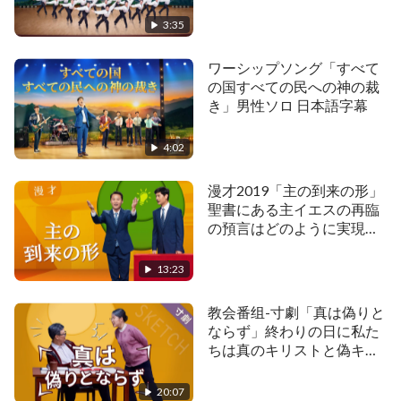
ない、とありますが、牧師と長老はあの手この手
3:35
で、信者が神の御声を聞くのを防ぎ、束縛しようと
します。なぜ彼らは信者が真の道を探るのを恐れて
ワーシップソング「すべて
の国すべての民への神の裁
いるのでしょうか。…牧師と長老との議論を通し
き」男性ソロ 日本語字幕
て、ジャンイーは「終わりの日のパリサイ人は誰
か」、「信者が主を受け入れるのを妨げる本当のつ
4:02
まずきの石は誰か」をついに知りました。
漫才2019「主の到来の形」
聖書にある主イエスの再臨
もっと見る：
の預言はどのように実現さ
れるか
3つの方法であなたに真の道と偽の道を
13:23
判別すること教えます
教会番组-寸劇「真は偽りと
ならず」終わりの日に私た
ちは真のキリストと偽キリ
ストをどのように見分ける
べきか
20:07