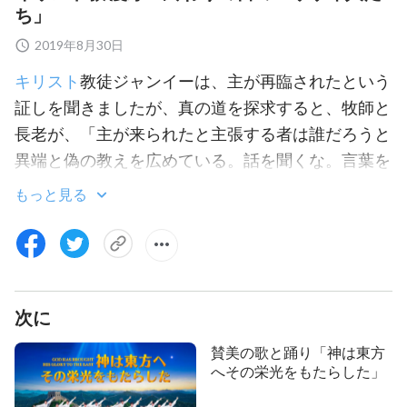
ち」
2019年8月30日
キリスト
教徒ジャンイーは、主が再臨されたという
証しを聞きましたが、真の道を探求すると、牧師と
長老が、「主が来られたと主張する者は誰だろうと
異端と偽の教えを広めている。話を聞くな。言葉を
読むな。接触するな」と言って、何度も彼を止めて
もっと見る
押さえつけようとしました。これにジャンイーは戸
惑いました。なぜなら主イエスが「夜中に、『さ
あ、花婿だ、迎えに出なさい』と呼ぶ声がした。」
「わたしの羊はわたしの
（マタイによる
福音
書25:6）
次に
声に聞き従う。」
とは
（ヨハネによる福音書10 : 27）
っきり仰ったからです。主の御言葉では、人々が賢
賛美の歌と踊り「神は東方
いおとめでなくてはならない、主を受け入れられる
へその栄光をもたらした」
ように積極的に主の御声を求めて聞かなくてはなら