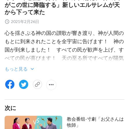
がこの世に降臨する」新しいエルサレムが天
から下って来た
2021年2月26日
心を揺さぶる神の国の讃歌が響き渡り、神が人間の
もとに到来されたことを全宇宙に告げます！ 神の
国が到来しました！ すべての民が歓声を上げ、す
べての民が喜びます！ 天の至る所ですべてが陽気
さであふれています。それはどのような心をとらえ
もっと見る
る歓喜の光景でしょうか？
苦痛の中で生き、サタンによる何千年もの堕落を
経験してきた人の中で、神の到来を切望しない者、
待ち焦がれない者がいるでしょうか？ サタンの影
次に
響の下、あらゆる時代において苦しみと逆境、迫
教会番组-寸劇「お父さんは
害、疎外に耐えた神の信者と追随者はどれだけいる
牧師」