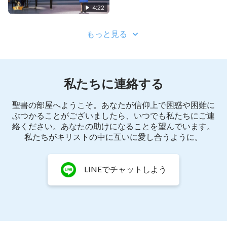
4:22
Ⅰ
あまたの民が神に喝采を送り、神を賛美する。万民
もっと見る
が唯一の真なる神の名を呼び、神の業を仰ぎ見る。
神の国が人の世に降臨し、神の本体は豊かで充実し
ている。誰がこれを喜ばないのか。誰が歓喜のあま
私たちに連絡する
り踊らないのか。シオンよ。勝利の旗を掲げて神を
聖書の部屋へようこそ。あなたが信仰上で困惑や困難に
祝え。勝利の歌を歌いあげ、神の聖なる名を広め
ぶつかることがございましたら、いつでも私たちにご連
よ。
絡ください。あなたの助けになることを望んでいます。
私たちがキリストの中に互いに愛し合うように。
Ⅱ
地の果てまでも存在するすべての被造物よ。直ちに
LINEでチャットしよう
自らを清めて神への捧げ物となれ。大空の星よ。直
ちにもとの位置に戻り、神の全能なる力を天空に示
せ。神は地上の民の声に耳を傾ける。神への無限の
愛と畏れを歌に注ぐ民の声に。すべての被造物が蘇