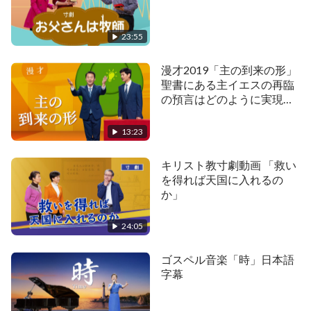
でしょうか？ 誰が神の国がすぐに到来することを
望まないでしょうか？ 真理と義が人の間で力を持
23:55
つことを、人生の喜びと悲しみを味わった人類の中
で誰が望んでいませんか？
漫才2019「主の到来の形」
聖書にある主イエスの再臨
神の国が来たとき、すべての国々と民が切実に待
の預言はどのように実現さ
ち望んでいた日がついに到来します！ このとき、
れるか
天地万物の間ではどのような光景になるでしょう
13:23
か？ 神の国でのくらしはどれほど美しいでしょう
キリスト教寸劇動画 「救い
か？ 「神の国の讃歌——神の国がこの世に降臨す
を得れば天国に入れるの
る」とともに、何千年もの祈りが叶います！
か」
「神の国の讃歌―神の国がこの世に降臨する」
24:05
あまたの民が神に喝采を送り、神を賛美する。万民
ゴスペル音楽「時」日本語
字幕
が唯一の真なる神の名を呼び、神の国がこの世に降
臨する。