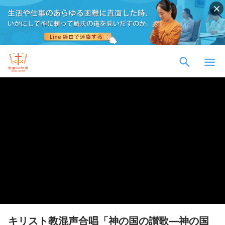
キリスト教混声合唱「神の国の讃歌―神の国