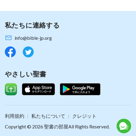
るこの日、神は人の世に降臨する。この瞬間、まさ
にこの節目、すべての花が一斉に咲き乱れ、すべて
私たちに連絡する
の鳥が声を揃えて歌い、すべてのものが喜びに打ち
震える。神の国の礼砲が鳴り響くと、サタンの国は
info@bible-jp.org
よろめき倒れ、神の国の賛歌がとどろく中で滅び、
二度と立ち上がることはない。
Ⅲ
やさしい聖書
地上の誰があえて立ち上がり抵抗するというのか。
地に降り立つ神は焼き尽くす火をもたらし、怒りを
もたらし、ありとあらゆる災難をもたらす。地上の
国々はいまや神の国である。空の雲は激しく動いて
渦を巻き、地の湖と川はうねりをあげ、感動的な旋
利用規約
私たちについて
クレジット
|
|
律を喜んで奏でる。休んでいた動物はねぐらから現
Copyright © 2026
聖書の部屋
All Rights Reserved.
われ、万民は神により眠りから呼び覚まされる。万