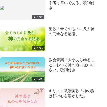
る者は幸いである」歌詞付
き
5:39
聖歌「全てのものに及ぶ神
の完全なる配慮」
5:56
教会音楽「大小あらゆるこ
とにおいて神の道に従いな
さい」歌詞付き
6:02
キリスト教讃美歌「神の愛
は私の心を溶かした」