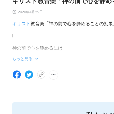
キリスト教音楽「神の前で心を静め
2020年4月25日
キリスト
教音楽「神の前で心を静めることの効果
Ⅰ
神の前で心を静めるには
もっと見る
外部から心を遠のかせ
神の前で静まり
集中して神に祈りなさい
神の前で心を静め
言葉を食べ享受しなさい