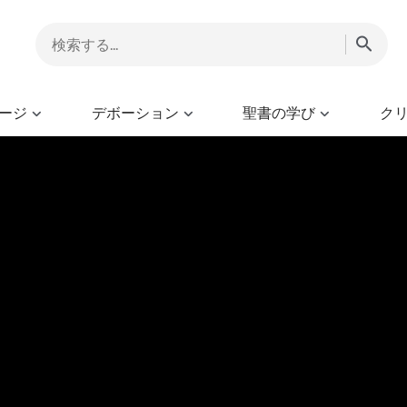
ージ
デボーション
聖書の学び
ク