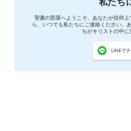
私たち
神の愛に思い巡らせ
聖書の部屋へようこそ。あなたが信仰上
心で神の働きを熟考し
ら、いつでも私たちにご連絡ください。
ちがキリストの中に
祈ることから始めなさい
祈りから始めなさい
LINEで
時間を決め 一心に祈りなさい
忙しく時間に追われても
何が起こっても日々祈り
神の言葉を食べ飲みなさい
神の前で心静めることは