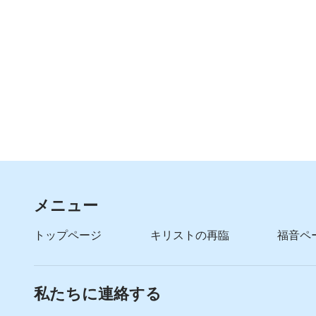
神の言葉の中に入るための
最も重要な段階であり
皆が至急学ぶべき課題だ
Ⅱ
あなたの心の中で神に近づき
神の愛を熟考しなさい
メニュー
言葉に思い巡らせ
トップページ
キリストの再臨
福音ペ
気が散る外部を遮断しなさい
あらゆる場合も
私たちに連絡する
神の愛に思いを巡らせ熟考し