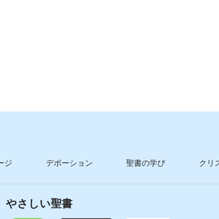
ージ
デボーション
聖書の学び
クリ
やさしい聖書