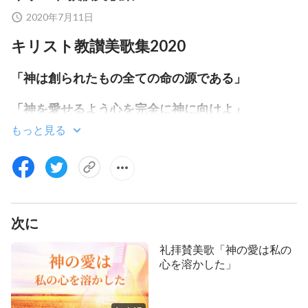
2020年7月11日
キリスト教讃美歌集2020
「神は創られたもの全ての命の源である」
「神を愛せるよう心を完全に神に向けよ」
もっと見る
「神が救う人々は神の心の中で//最も大切な者た
ち」
「神の権威を知るための道」
「神の謙りはとても素晴らしい」
次に
礼拝賛美歌「神の愛は私の
「あなたの生活を神の言葉で満たしなさい」
心を溶かした」
「神の愛は最も真実である」