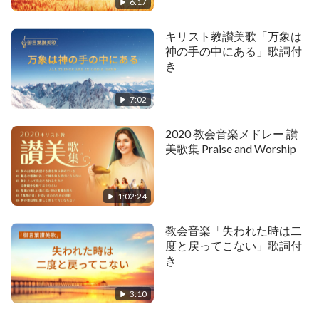
6:17
「神が気に留めるのは人の心である」
キリスト教讃美歌「万象は
「あなたは神により完全にされることを追い求める
神の手の中にある」歌詞付
者か」
き
「肉と聖霊の業は、同じ本質から成る」
7:02
2020 教会音楽メドレー 讃
美歌集 Praise and Worship
1:02:24
教会音楽「失われた時は二
度と戻ってこない」歌詞付
き
3:10