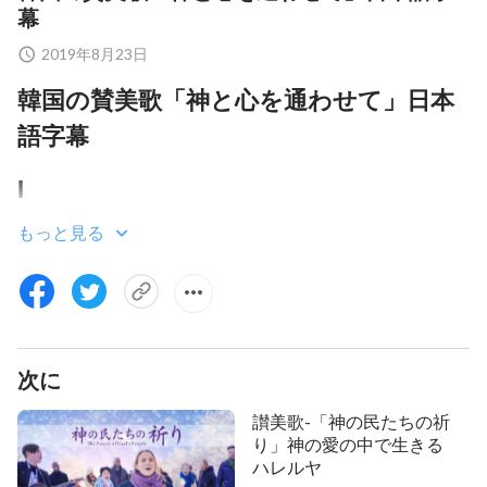
幕
2019年8月23日
韓国の賛美歌「神と心を通わせて」日本
語字幕
Ⅰ
もっと見る
おお、神よ！あなたに言いたいことが心に溢れてい
ます
御言葉は私の心の扉を開き
あなたの声を聞いた
次に
あなたの御言葉は真理であり、心を潤す泉のようで
讃美歌-「神の民たちの祈
り」神の愛の中で生きる
す
ハレルヤ