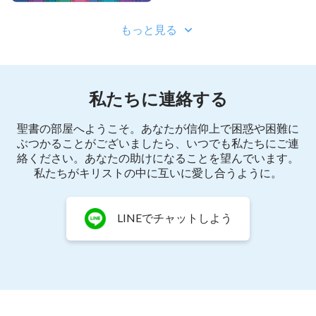
心をつらぬき
もっと見る
私の魂の中にある醜さを切り開く
私はサタンの性質でいっぱいだ
私たちに連絡する
私は傲慢で理性がなく
聖書の部屋へようこそ。あなたが信仰上で困惑や困難に
ぶつかることがございましたら、いつでも私たちにご連
しょっちゅう嘘をついてあなたを欺く
絡ください。あなたの助けになることを望んでいます。
私たちがキリストの中に互いに愛し合うように。
あまりにも堕落し、あなたと取引し
贅沢な欲望でいっぱいだ
LINEでチャットしよう
裁きがなければ
あなたに抵抗したことで、地獄に沈み込むしかなか
っただろう