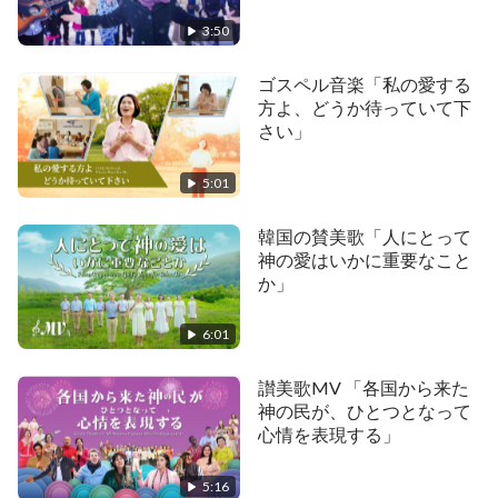
あなたの言葉を思い巡らすと
3:50
私の心は明るくなり安らぎ、平和と喜びに満ちる
ゴスペル音楽「私の愛する
方よ、どうか待っていて下
御言葉を実践することで、深く真理を理解する
さい」
御言葉に、あなたの義と聖さ、そして真の愛を見出
5:01
す
韓国の賛美歌「人にとって
私はますますあなたの愛らしさを感じ
神の愛はいかに重要なこと
か」
あなたはほんとうに人間の愛に値する
6:01
信仰において、私は平安と喜びを味わい
讃美歌MV 「各国から来た
あなたとより親しくなった
神の民が、ひとつとなって
心情を表現する」
Ⅱ
5:16
ああ、神よ！鋭い剣のようなあなたの言葉は、私の