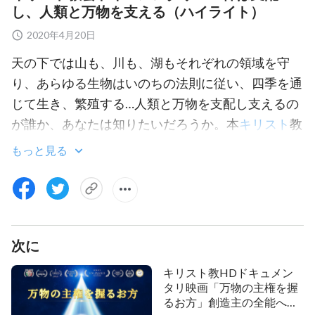
し、人類と万物を支える（ハイライト）
2020年4月20日
天の下では山も、川も、湖もそれぞれの領域を守
り、あらゆる生物はいのちの法則に従い、四季を通
じて生き、繁殖する…人類と万物を支配し支えるの
が誰か、あなたは知りたいだろうか。本
キリスト
教
映画クリップに、あなたは比類の無い神の権威を見
もっと見る
出します。
以下から抜粋した素材を含む
https://www.holyspiritspeaks.org/special-
次に
topic/copyright.html
キリスト教HDドキュメン
タリ映画「万物の主権を握
るお方」創造主の全能への