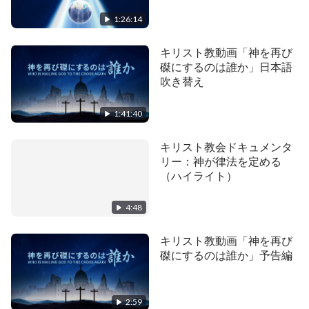
証し【完全版】
1:26:14
キリスト教動画「神を再び
磔にするのは誰か」日本語
吹き替え
1:41:40
キリスト教会ドキュメンタ
リー：神が律法を定める
（ハイライト）
4:48
キリスト教動画「神を再び
磔にするのは誰か」予告編
2:59