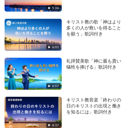
き
「あなたは神の現在の働きに従うのか」
5:36
「国籍と民族の観念を打ち破り神の現れを求めよ」
キリスト教の歌「神はより
多くの人が救いを得ること
「今日の真理はそれを慕い求める者に与えられる」
を願う」歌詞付き
「真理を受け入れる者だけが神の声を聞くことがで
6:01
きる」
礼拝賛美歌「神に最も貴い
「神の新しい業を受け入れる者は祝福される」
犠牲を捧げる」歌詞付き
「終わりの日に神は異邦人の間でより偉大で新しい
6:57
働きをなした」
キリスト教音楽「終わりの
日のキリストの出現と働き
を知るには」歌詞付き
6:17