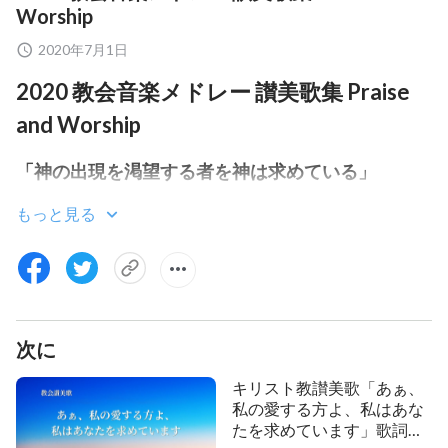
Worship
2020年7月1日
2020 教会音楽メドレー 讃美歌集 Praise
and Worship
「神の出現を渇望する者を神は求めている」
もっと見る
「観念や想像は決して神を知る助けにならない」
「神によって完全にされるために宗教観念を捨て去
りなさい」
「聖霊の新しい業に従い神の賞賛を得る」
次に
「『真理の道』を追い求めるための原則」
キリスト教讃美歌「あぁ、
私の愛する方よ、私はあな
「神の業は常に新しく決して古くならない」
たを求めています」歌詞付