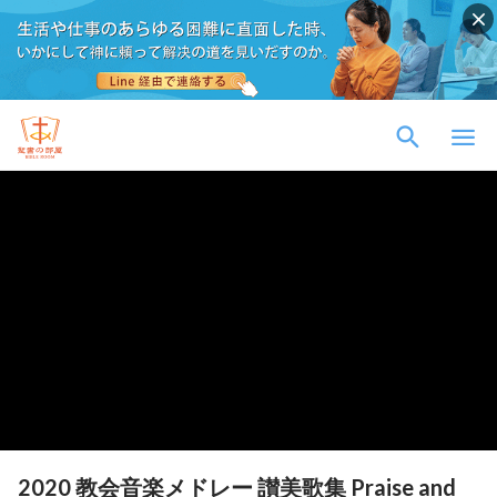
2020 教会音楽メドレー 讃美歌集 Praise and